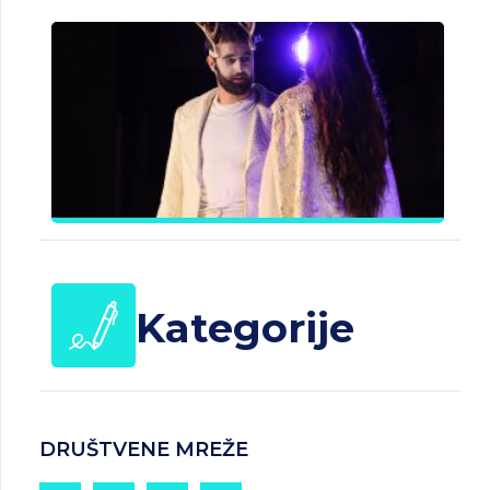
B
J
Č
d
25.
20
Kategorije
DRUŠTVENE MREŽE