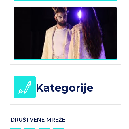
B
J
Č
d
25.
20
Kategorije
DRUŠTVENE MREŽE