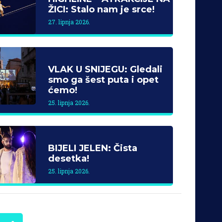
ŽICI: Stalo nam je srce!
27. lipnja 2026.
VLAK U SNIJEGU: Gledali
smo ga šest puta i opet
ćemo!
25. lipnja 2026.
BIJELI JELEN: Čista
desetka!
25. lipnja 2026.