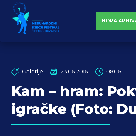
NORA ARHIV
Galerije
23.06.2016.
08:06
Kam – hram: Pok
igračke (Foto: D