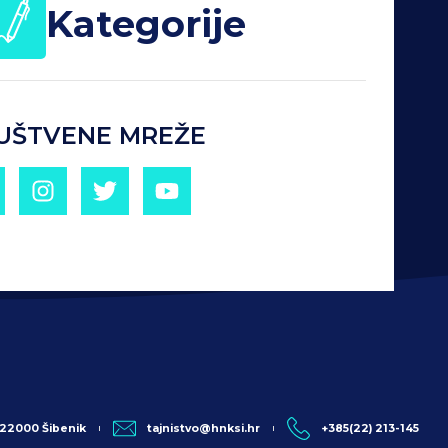
Kategorije
UŠTVENE MREŽE
, 22000 Šibenik
tajnistvo@hnksi.hr
+385(22) 213-145