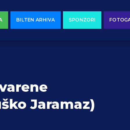
A
BILTEN ARHIVA
SPONZORI
FOTOGA
varene
uško Jaramaz)