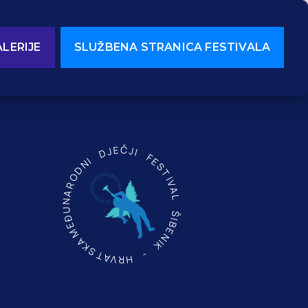
LERIJE
SLUŽBENA STRANICA FESTIVALA
MEĐUNARODNI DJEČJI FESTIVAL ŠIBENIK - HRVATSKA