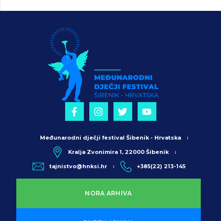
Međunarodni dječji festival Šibenik - Hrvatska
Kralja Zvonimira 1, 22000 Šibenik
tajnistvo@hnksi.hr
+385(22) 213-145
NORA ARHIVA