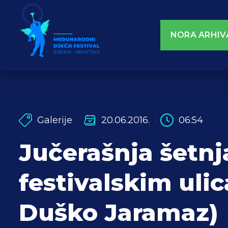
NORA ARHIV
Galerije
20.06.2016.
06:54
Jučerašnja šetnj
festivalskim uli
Duško Jaramaz)