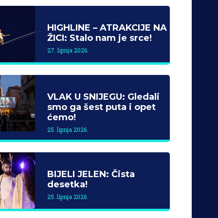
HIGHLINE – ATRAKCIJE NA
ŽICI: Stalo nam je srce!
27. lipnja 2026.
VLAK U SNIJEGU: Gledali
smo ga šest puta i opet
ćemo!
25. lipnja 2026.
BIJELI JELEN: Čista
desetka!
25. lipnja 2026.