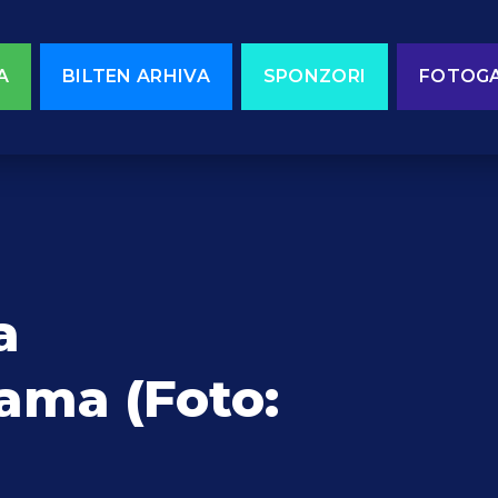
A
BILTEN ARHIVA
SPONZORI
FOTOGA
a
cama (Foto: