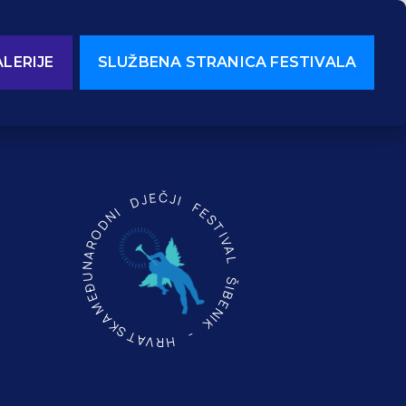
LERIJE
SLUŽBENA STRANICA FESTIVALA
MEĐUNARODNI DJEČJI FESTIVAL ŠIBENIK - HRVATSKA