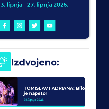
13. lipnja - 27. lipnja 2026.
Izdvojeno:
TOMISLAV I ADRIANA: Bilo
je napeto!
28. lipnja 2026.