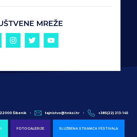
UŠTVENE MREŽE
, 22000 Šibenik
tajnistvo@hnksi.hr
+385(22) 213-145
I
FOTOGALERIJE
SLUŽBENA STRANICA FESTIVALA