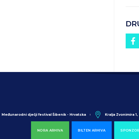
DR
Međunarodni dječji festival Šibenik - Hrvatska
Kralja Zvonimira 1
NORA ARHIVA
BILTEN ARHIVA
SPONZOR