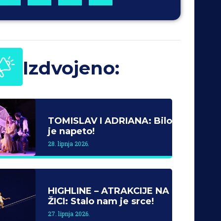
Izdvojeno:
TOMISLAV I ADRIANA: Bilo
je napeto!
28. lipnja 2026.
HIGHLINE – ATRAKCIJE NA
ŽICI: Stalo nam je srce!
27. lipnja 2026.