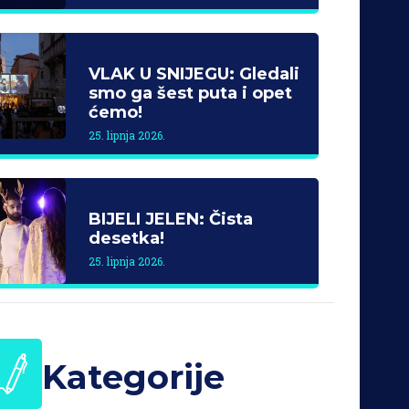
VLAK U SNIJEGU: Gledali
smo ga šest puta i opet
ćemo!
25. lipnja 2026.
BIJELI JELEN: Čista
desetka!
25. lipnja 2026.
Kategorije