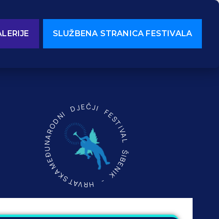
LERIJE
SLUŽBENA STRANICA FESTIVALA
MEĐUNARODNI DJEČJI FESTIVAL ŠIBENIK - HRVATSKA