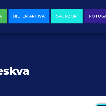
A
BILTEN ARHIVA
SPONZORI
FOTOGA
reskva