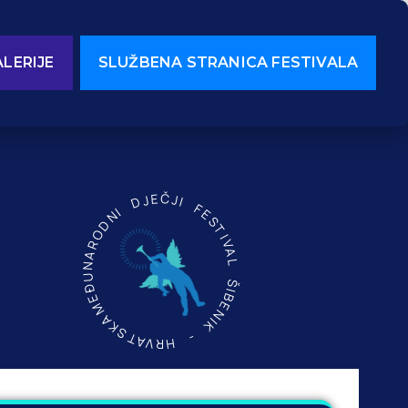
LERIJE
SLUŽBENA STRANICA FESTIVALA
MEĐUNARODNI DJEČJI FESTIVAL ŠIBENIK - HRVATSKA