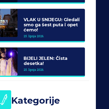
VLAK U SNIJEGU: Gledali
smo ga šest puta i opet
ćemo!
25. lipnja 2026.
BIJELI JELEN: Čista
desetka!
25. lipnja 2026.
Kategorije