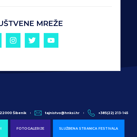
UŠTVENE MREŽE
, 22000 Šibenik
tajnistvo@hnksi.hr
+385(22) 213-145
I
FOTOGALERIJE
SLUŽBENA STRANICA FESTIVALA