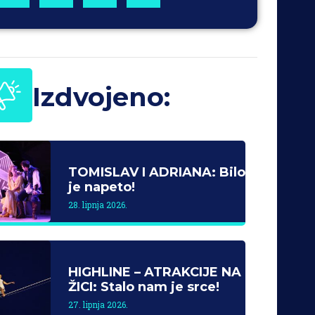
Izdvojeno:
TOMISLAV I ADRIANA: Bilo
je napeto!
28. lipnja 2026.
HIGHLINE – ATRAKCIJE NA
ŽICI: Stalo nam je srce!
27. lipnja 2026.