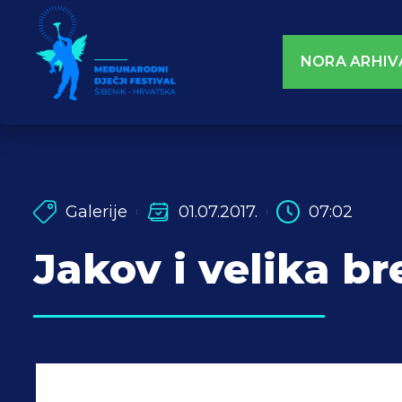
NORA ARHIV
Galerije
01.07.2017.
07:02
Jakov i velika b