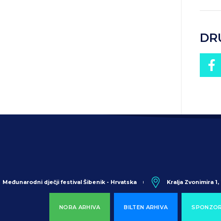
DR
Međunarodni dječji festival Šibenik - Hrvatska
Kralja Zvonimira 1
NORA ARHIVA
BILTEN ARHIVA
SPONZOR