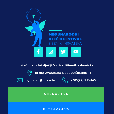
Međunarodni dječji festival Šibenik - Hrvatska
Kralja Zvonimira 1, 22000 Šibenik
tajnistvo@hnksi.hr
+385(22) 213-145
NORA ARHIVA
BILTEN ARHIVA