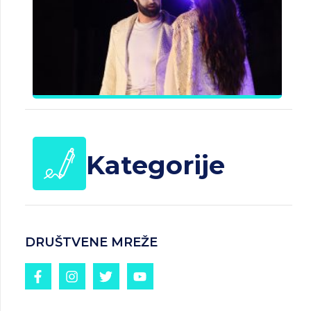
B
J
Č
d
25.
20
Kategorije
DRUŠTVENE MREŽE