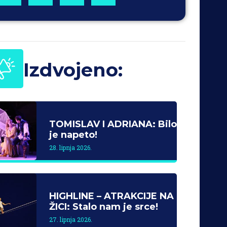
Izdvojeno:
TOMISLAV I ADRIANA: Bilo
je napeto!
28. lipnja 2026.
HIGHLINE – ATRAKCIJE NA
ŽICI: Stalo nam je srce!
27. lipnja 2026.