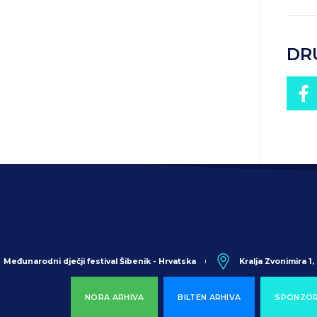
DR
Međunarodni dječji festival Šibenik - Hrvatska
Kralja Zvonimira 1
NORA ARHIVA
BILTEN ARHIVA
SPONZOR