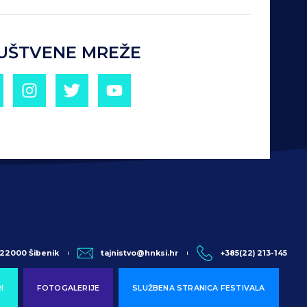
UŠTVENE MREŽE
, 22000 Šibenik
tajnistvo@hnksi.hr
+385(22) 213-145
I
FOTOGALERIJE
SLUŽBENA STRANICA FESTIVALA