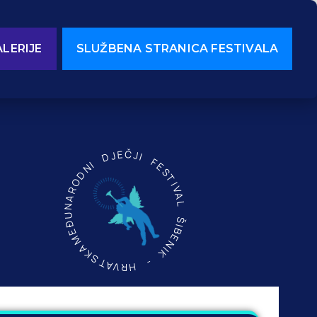
LERIJE
SLUŽBENA STRANICA FESTIVALA
MEĐUNARODNI DJEČJI FESTIVAL ŠIBENIK - HRVATSKA