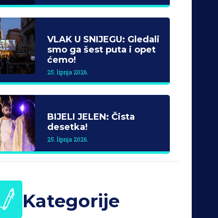
VLAK U SNIJEGU: Gledali
smo ga šest puta i opet
ćemo!
25. lipnja 2026.
BIJELI JELEN: Čista
desetka!
25. lipnja 2026.
Kategorije