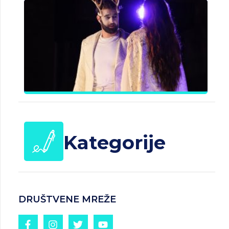
B
J
Č
d
25.
20
Kategorije
DRUŠTVENE MREŽE