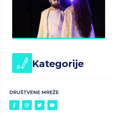
B
J
Č
d
25.
20
Kategorije
DRUŠTVENE MREŽE