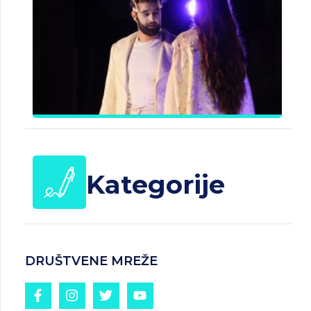
B
J
Č
d
25.
20
Kategorije
DRUŠTVENE MREŽE