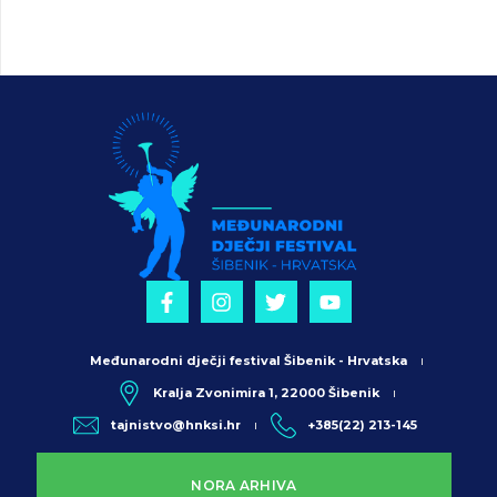
Međunarodni dječji festival Šibenik - Hrvatska
Kralja Zvonimira 1, 22000 Šibenik
tajnistvo@hnksi.hr
+385(22) 213-145
NORA ARHIVA