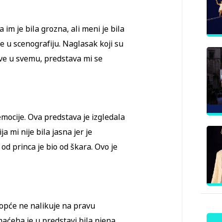
 im je bila grozna, ali meni je bila
le u scenografiju. Naglasak koji su
 Sve u svemu, predstava mi se
emocije. Ova predstava je izgledala
 mi nije bila jasna jer je
od princa je bio od škara. Ovo je
uopće ne nalikuje na pravu
maćeha je u predstavi bila njena