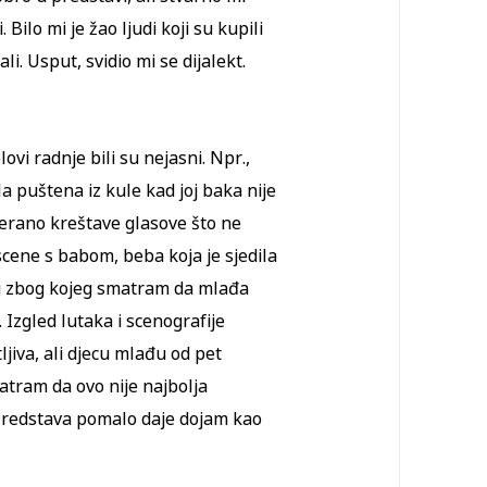
 Bilo mi je žao ljudi koji su kupili
ali. Usput, svidio mi se dijalekt.
lovi radnje bili su nejasni. Npr.,
a puštena iz kule kad joj baka nije
jerano kreštave glasove što ne
scene s babom, beba koja je sjedila
log zbog kojeg smatram da mlađa
 Izgled lutaka i scenografije
ljiva, ali djecu mlađu od pet
matram da ovo nije najbolja
. Predstava pomalo daje dojam kao