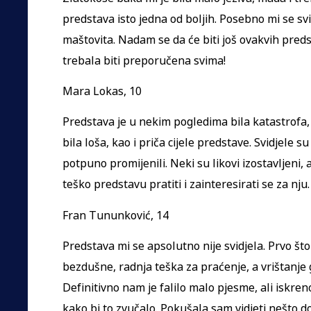
predstava isto jedna od boljih. Posebno mi se svi
maštovita. Nadam se da će biti još ovakvih pred
trebala biti preporučena svima!
Mara Lokas, 10
Predstava je u nekim pogledima bila katastrofa,
bila loša, kao i priča cijele predstave. Svidjele su
potpuno promijenili. Neki su likovi izostavljeni, 
teško predstavu pratiti i zainteresirati se za nju.
Fran Tununković, 14
Predstava mi se apsolutno nije svidjela. Prvo što
bezdušne, radnja teška za praćenje, a vrištanje
Definitivno nam je falilo malo pjesme, ali iskreno
kako bi to zvučalo. Pokušala sam vidjeti nešto d