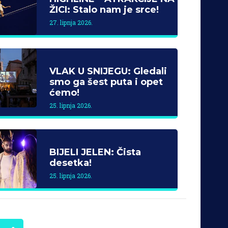
ŽICI: Stalo nam je srce!
27. lipnja 2026.
VLAK U SNIJEGU: Gledali
smo ga šest puta i opet
ćemo!
25. lipnja 2026.
BIJELI JELEN: Čista
desetka!
25. lipnja 2026.