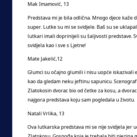
Mak Imamović, 13
Predstava mi je bila odlična. Mnogo djece kaže da
super. Lutke su mi se svidjele. Baš su se uklapa
lutkari imali doprinijeli su šaljivosti predstave.
svidjela kao i sve s Ljetne!
Mate Jakelić,12
Glumci su očajno glumili i nisu uopće iskazivali 
kao da gledam neku jeftinu sapunicu. Scenografija
Zlatokosin dvorac bio od četke za kosu, a dvorac 
najgora predstava koju sam pogledala u životu.
Natali Vrlika, 13
Ova lutkarska predstava mi se nije svidjela jer 
Zlatokosu. Gospođa koja je trebala biti njezina 