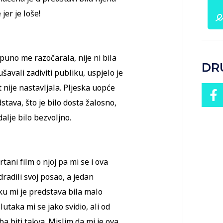
jer je loše!
puno me razočarala, nije ni bila
DR
šavali zadiviti publiku, uspjelo je
 nije nastavljala. Pljeska uopće
stava, što je bilo dosta žalosno,
dalje bilo bezvoljno.
ani film o njoj pa mi se i ova
radili svoj posao, a jedan
ku mi je predstava bila malo
 lutaka mi se jako svidio, ali od
ba biti takva. Mislim da mi je ova