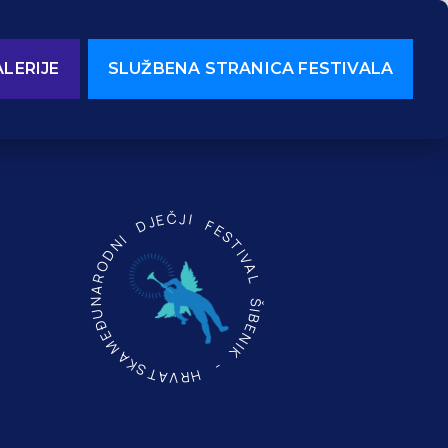
LERIJE
SLUŽBENA STRANICA FESTIVALA
MEĐUNARODNI DJEČJI FESTIVAL ŠIBENIK - HRVATSKA