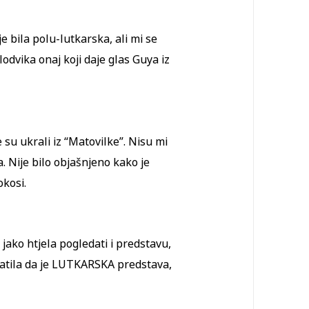
je bila polu-lutkarska, ali mi se
Klodvika onaj koji daje glas Guya iz
 su ukrali iz “Matovilke”. Nisu mi
a. Nije bilo objašnjeno kako je
okosi.
jako htjela pogledati i predstavu,
hvatila da je LUTKARSKA predstava,