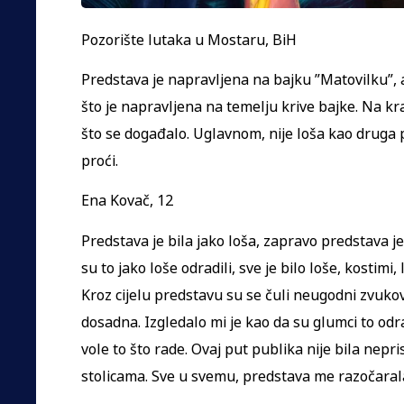
Pozorište lutaka u Mostaru, BiH
Predstava je napravljena na bajku ”Matovilku”, a
što je napravljena na temelju krive bajke. Na kra
što se događalo. Uglavnom, nije loša kao druga
proći.
Ena Kovač, 12
Predstava je bila jako loša, zapravo predstava je
su to jako loše odradili, sve je bilo loše, kostimi,
Kroz cijelu predstavu su se čuli neugodni zvukov
dosadna. Izgledalo mi je kao da su glumci to odrad
vole to što rade. Ovaj put publika nije bila neprist
stolicama. Sve u svemu, predstava me razočaral