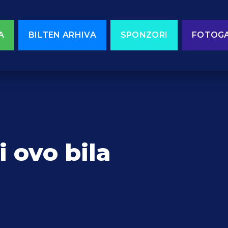
A
BILTEN ARHIVA
SPONZORI
FOTOGA
 ovo bila