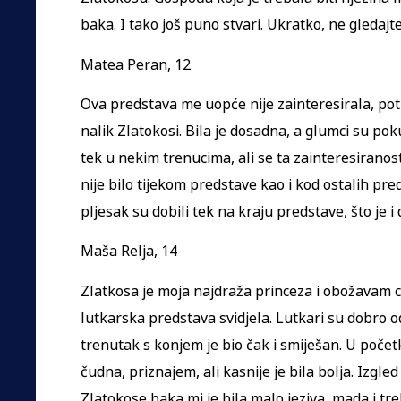
baka. I tako još puno stvari. Ukratko, ne gledajte 
Matea Peran, 12
Ova predstava me uopće nije zainteresirala, pot
nalik Zlatokosi. Bila je dosadna, a glumci su poku
tek u nekim trenucima, ali se ta zainteresiranost
nije bilo tijekom predstave kao i kod ostalih pred
pljesak su dobili tek na kraju predstave, što je i 
Maša Relja, 14
Zlatkosa je moja najdraža princeza i obožavam crt
lutkarska predstava svidjela. Lutkari su dobro od
trenutak s konjem je bio čak i smiješan. U počet
čudna, priznajem, ali kasnije je bila bolja. Izgled
Zlatokose baka mi je bila malo jeziva, mada i tre