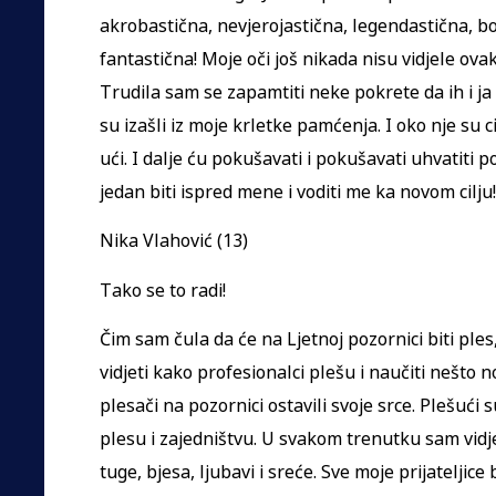
akrobastična, nevjerojastična, legendastična, bo
fantastična! Moje oči još nikada nisu vidjele ova
Trudila sam se zapamtiti neke pokrete da ih i ja
su izašli iz moje krletke pamćenja. I oko nje su c
ući. I dalje ću pokušavati i pokušavati uhvatiti po
jedan biti ispred mene i voditi me ka novom cilju!
Nika Vlahović (13)
Tako se to radi!
Čim sam čula da će na Ljetnoj pozornici biti ple
vidjeti kako profesionalci plešu i naučiti nešto n
plesači na pozornici ostavili svoje srce. Plešući
plesu i zajedništvu. U svakom trenutku sam vidje
tuge, bjesa, ljubavi i sreće. Sve moje prijateljic