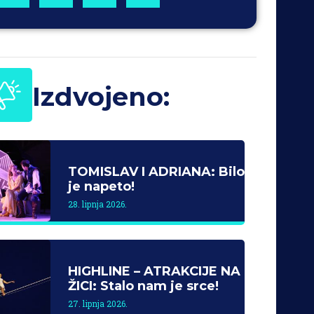
Izdvojeno:
TOMISLAV I ADRIANA: Bilo
je napeto!
28. lipnja 2026.
HIGHLINE – ATRAKCIJE NA
ŽICI: Stalo nam je srce!
27. lipnja 2026.