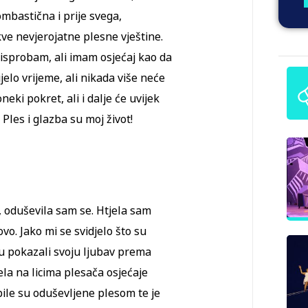
mbastična i prije svega,
kve nevjerojatne plesne vještine.
 isprobam, ali imam osjećaj kao da
ijelo vrijeme, ali nikada više neće
neki pokret, ali i dalje će uvijek
 Ples i glazba su moj život!
s, oduševila sam se. Htjela sam
ovo. Jako mi se svidjelo što su
 su pokazali svoju ljubav prema
la na licima plesača osjećaje
e bile su oduševljene plesom te je