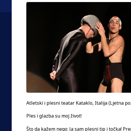
Atletski i plesni teatar Kataklo, Italija (Ljetna p
Ples i glazba su moj život!
Što da kažem nego: Ja sam plesni tip i točka! Pre