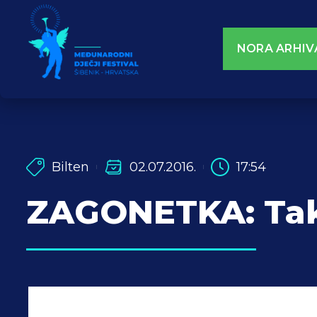
NORA ARHIV
Bilten
02.07.2016.
17:54
ZAGONETKA: Tako