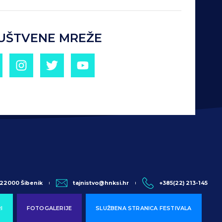
UŠTVENE MREŽE
, 22000 Šibenik
tajnistvo@hnksi.hr
+385(22) 213-145
I
FOTOGALERIJE
SLUŽBENA STRANICA FESTIVALA