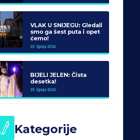
VLAK U SNIJEGU: Gledali
smo ga šest puta i opet
ćemo!
25. lipnja 2026.
BIJELI JELEN: Čista
desetka!
25. lipnja 2026.
Kategorije