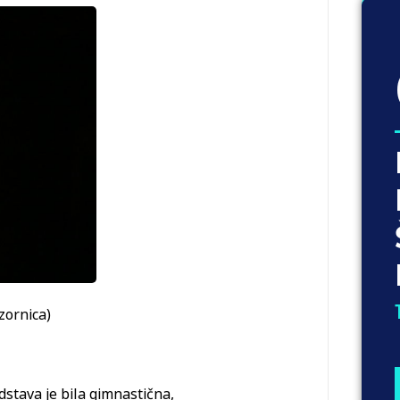
ozornica)
dstava je bila gimnastična,