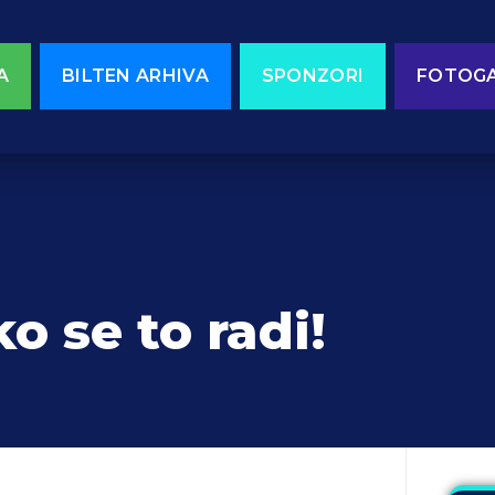
A
BILTEN ARHIVA
SPONZORI
FOTOGA
 se to radi!