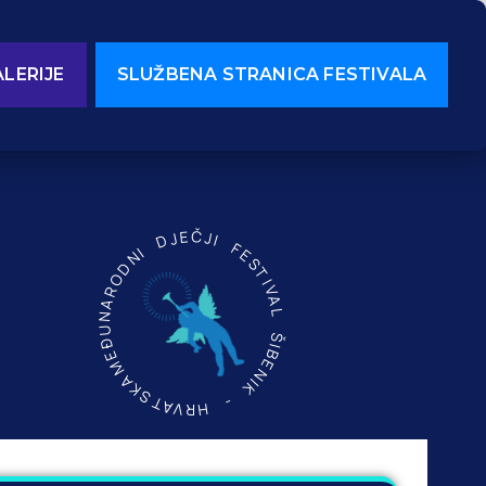
LERIJE
SLUŽBENA STRANICA FESTIVALA
MEĐUNARODNI DJEČJI FESTIVAL ŠIBENIK - HRVATSKA