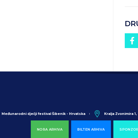
DR
Međunarodni dječji festival Šibenik - Hrvatska
Kralja Zvonimira 1
NORA ARHIVA
BILTEN ARHIVA
SPONZOR