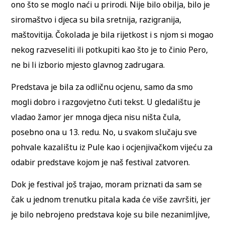
ono što se moglo naći u prirodi. Nije bilo obilja, bilo je
siromaštvo i djeca su bila sretnija, razigranija,
maštovitija. Čokolada je bila rijetkost i s njom si mogao
nekog razveseliti ili potkupiti kao što je to činio Pero,
ne bi li izborio mjesto glavnog zadrugara.
Predstava je bila za odličnu ocjenu, samo da smo
mogli dobro i razgovjetno čuti tekst. U gledalištu je
vladao žamor jer mnoga djeca nisu ništa čula,
posebno ona u 13. redu. No, u svakom slučaju sve
pohvale kazalištu iz Pule kao i ocjenjivačkom vijeću za
odabir predstave kojom je naš festival zatvoren.
Dok je festival još trajao, moram priznati da sam se
čak u jednom trenutku pitala kada će više završiti, jer
je bilo nebrojeno predstava koje su bile nezanimljive,