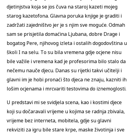
djetinjstva koja se jos čuva na staroj kazeti mojeg
starog kazetofona. Glavna poruka knjige je graditi i
zadržati zajedništvo jer je s njim sve moguće. Odmah
sam se prisjetila domaćina Ljubana, dobre Drage i
bogatog Pere, njihovog izleta i ostalih dogodovština u
školi I na selu. To su bila vremena gdje ocjene nisu
bile važile i vremena kad je profesorima bilo stalo da
nečemu nauče djecu. Danas su rijetki takvi učitelji i
glavni im je hobi pronaći što djeca ne znaju, kazniti ih
lošim ocjenama i mrcvariti testovima do iznemoglosti.
U predstavi mi se svidjela scena, kao i kostimi djece
koji su dočaravali vrijeme u kojima se radnja zbivala,
vrijeme bez interneta, mobitela, gdje su glavni
rekviziti za igru bile stare krpe, maske životinja i sve