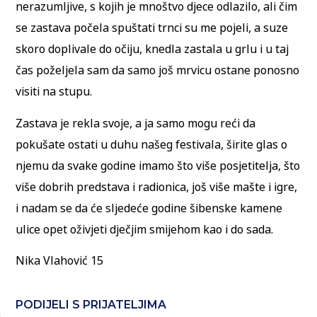
nerazumljive, s kojih je mnoštvo djece odlazilo, ali čim
se zastava počela spuštati trnci su me pojeli, a suze
skoro doplivale do očiju, knedla zastala u grlu i u taj
čas poželjela sam da samo još mrvicu ostane ponosno
visiti na stupu.
Zastava je rekla svoje, a ja samo mogu reći da
pokušate ostati u duhu našeg festivala, širite glas o
njemu da svake godine imamo što više posjetitelja, što
više dobrih predstava i radionica, još više mašte i igre,
i nadam se da će sljedeće godine šibenske kamene
ulice opet oživjeti dječjim smijehom kao i do sada.
Nika Vlahović 15
PODIJELI S PRIJATELJIMA