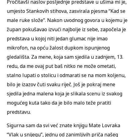
Pročitavši naslov posljednje predstave u ušima mi je,
umjesto Stankovih stihova, zasvirala pjesma “Kad se
male ruke slože”. Nakon uvodnog govora u kojemu je
župan pokušavao izvući najbolje iz sebe, započela je
predstava u kojoj niti jedan glumac nije imao
mikrofon, na opću žalost dupkom ispunjenog
gledališta. Za mene, koja sam sjedila u zadnjem, 13.
redu, da me ovaj put baš nitko ne može ometati,
stalno lupati o stolicu i odmarati se na mom koljenu,
bilo je izazov čuti svaku riječ. Još je pokraj mene
sjedila jedna malena koja je slikala scenu iz svakog
mogućeg kuta tako da je bilo malo teže pratiti
predstavu.
Sigurna sam da svi već znate knjigu Mate Lovraka
“Vlak u snijegu”, jednu od zanimljivih priča našeg