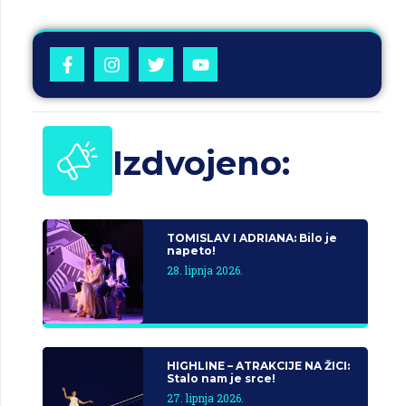
Izdvojeno:
TOMISLAV I ADRIANA: Bilo je
napeto!
28. lipnja 2026.
HIGHLINE – ATRAKCIJE NA ŽICI:
Stalo nam je srce!
27. lipnja 2026.