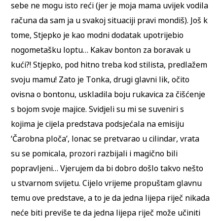
sebe ne mogu isto reći (jer je moja mama uvijek vodila
računa da sam ja u svakoj situaciji pravi mondiš). Još k
tome, Stjepko je kao modni dodatak upotrijebio
nogometašku loptu… Kakav bonton za boravak u
kući?! Stjepko, pod hitno treba kod stilista, predlažem
svoju mamu! Zato je Tonka, drugi glavni lik, očito
ovisna o bontonu, uskladila boju rukavica za čišćenje
s bojom svoje majice. Svidjeli su mi se suveniri s
kojima je cijela predstava podsjećala na emisiju
‘Čarobna ploča’, lonac se pretvarao u cilindar, vrata
su se pomicala, prozori razbijali i magično bili
popravljeni… Vjerujem da bi dobro došlo takvo nešto
u stvarnom svijetu. Cijelo vrijeme propuštam glavnu
temu ove predstave, a to je da jedna lijepa riječ nikada
neće biti previše te da jedna lijepa riječ može učiniti