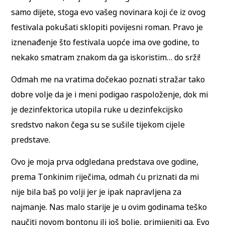
samo dijete, stoga evo vašeg novinara koji će iz ovog
festivala pokušati sklopiti povijesni roman. Pravo je
iznenađenje što festivala uopće ima ove godine, to
nekako smatram znakom da ga iskoristim… do srži!
Odmah me na vratima dočekao poznati stražar tako
dobre volje da je i meni podigao raspoloženje, dok mi
je dezinfektorica utopila ruke u dezinfekcijsko
sredstvo nakon čega su se sušile tijekom cijele
predstave.
Ovo je moja prva odgledana predstava ove godine,
prema Tonkinim riječima, odmah ću priznati da mi
nije bila baš po volji jer je ipak napravljena za
najmanje. Nas malo starije je u ovim godinama teško
naučiti novom bontonu ili još bolje, primijeniti ga. Evo