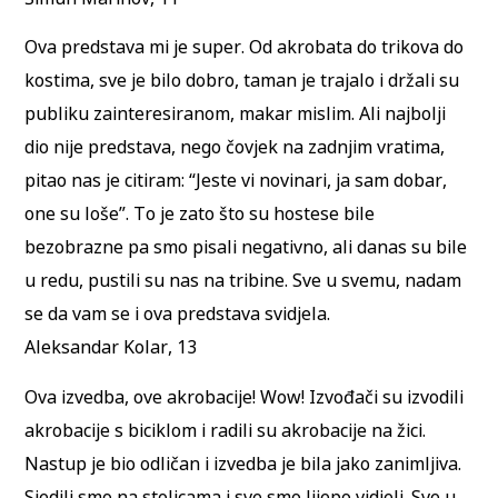
Ova predstava mi je super. Od akrobata do trikova do
kostima, sve je bilo dobro, taman je trajalo i držali su
publiku zainteresiranom, makar mislim. Ali najbolji
dio nije predstava, nego čovjek na zadnjim vratima,
pitao nas je citiram: “Jeste vi novinari, ja sam dobar,
one su loše”. To je zato što su hostese bile
bezobrazne pa smo pisali negativno, ali danas su bile
u redu, pustili su nas na tribine. Sve u svemu, nadam
se da vam se i ova predstava svidjela.
Aleksandar Kolar, 13
Ova izvedba, ove akrobacije! Wow! Izvođači su izvodili
akrobacije s biciklom i radili su akrobacije na žici.
Nastup je bio odličan i izvedba je bila jako zanimljiva.
Sjedili smo na stolicama i sve smo lijepo vidjeli. Sve u