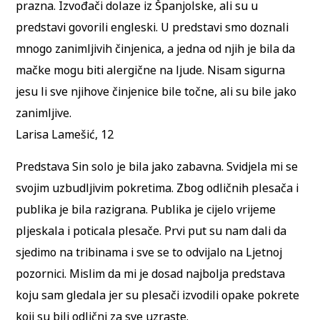
prazna. Izvođači dolaze iz Španjolske, ali su u
predstavi govorili engleski. U predstavi smo doznali
mnogo zanimljivih činjenica, a jedna od njih je bila da
mačke mogu biti alergične na ljude. Nisam sigurna
jesu li sve njihove činjenice bile točne, ali su bile jako
zanimljive.
Larisa Lamešić, 12
Predstava Sin solo je bila jako zabavna. Svidjela mi se
svojim uzbudljivim pokretima. Zbog odličnih plesača i
publika je bila razigrana. Publika je cijelo vrijeme
pljeskala i poticala plesače. Prvi put su nam dali da
sjedimo na tribinama i sve se to odvijalo na Ljetnoj
pozornici. Mislim da mi je dosad najbolja predstava
koju sam gledala jer su plesači izvodili opake pokrete
koji su bili odlični za sve uzraste.