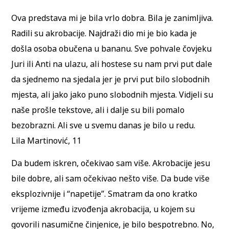
Ova predstava mi je bila vrlo dobra. Bila je zanimljiva.
Radili su akrobacije. Najdraži dio mi je bio kada je
došla osoba obučena u bananu. Sve pohvale čovjeku
Juri ili Anti na ulazu, ali hostese su nam prvi put dale
da sjednemo na sjedala jer je prvi put bilo slobodnih
mjesta, ali jako jako puno slobodnih mjesta. Vidjeli su
naše prošle tekstove, ali i dalje su bili pomalo
bezobrazni. Ali sve u svemu danas je bilo u redu.
Lila Martinović, 11
Da budem iskren, očekivao sam više. Akrobacije jesu
bile dobre, ali sam očekivao nešto više. Da bude više
eksplozivnije i “napetije”. Smatram da ono kratko
vrijeme između izvođenja akrobacija, u kojem su
govorili nasumične činjenice, je bilo bespotrebno. No,