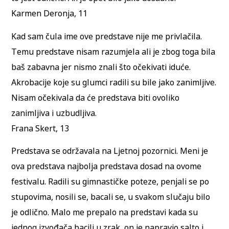
Karmen Deronja, 11
Kad sam čula ime ove predstave nije me privlačila.
Temu predstave nisam razumjela ali je zbog toga bila
baš zabavna jer nismo znali što očekivati iduće.
Akrobacije koje su glumci radili su bile jako zanimljive.
Nisam očekivala da će predstava biti ovoliko
zanimljiva i uzbudljiva.
Frana Skert, 13
Predstava se održavala na Ljetnoj pozornici. Meni je
ova predstava najbolja predstava dosad na ovome
festivalu. Radili su gimnastičke poteze, penjali se po
stupovima, nosili se, bacali se, u svakom slučaju bilo
je odlično. Malo me prepalo na predstavi kada su
jednog izvođača bacili u zrak, on je napravio salto i