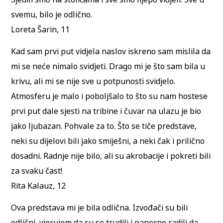
svemu, bilo je odlično.
Loreta Šarin, 11
Kad sam prvi put vidjela naslov iskreno sam mislila da
mi se neće nimalo svidjeti. Drago mi je što sam bila u
krivu, ali mi se nije sve u potpunosti svidjelo.
Atmosferu je malo i poboljšalo to što su nam hostese
prvi put dale sjesti na tribine i čuvar na ulazu je bio
jako ljubazan. Pohvale za to. Što se tiče predstave,
neki su dijelovi bili jako smiješni, a neki čak i prilično
dosadni. Radnje nije bilo, ali su akrobacije i pokreti bili
za svaku čast!
Rita Kalauz, 12
Ova predstava mi je bila odlična. Izvođači su bili
odlični, vjerujem da su se trudili i naporno radili da