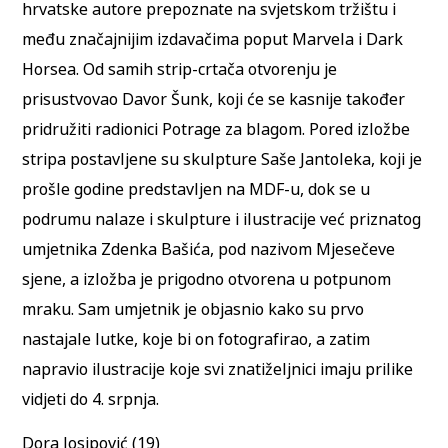
hrvatske autore prepoznate na svjetskom tržištu i
među značajnijim izdavačima poput Marvela i Dark
Horsea. Od samih strip-crtača otvorenju je
prisustvovao Davor Šunk, koji će se kasnije također
pridružiti radionici Potrage za blagom. Pored izložbe
stripa postavljene su skulpture Saše Jantoleka, koji je
prošle godine predstavljen na MDF-u, dok se u
podrumu nalaze i skulpture i ilustracije već priznatog
umjetnika Zdenka Bašića, pod nazivom Mjesečeve
sjene, a izložba je prigodno otvorena u potpunom
mraku. Sam umjetnik je objasnio kako su prvo
nastajale lutke, koje bi on fotografirao, a zatim
napravio ilustracije koje svi znatiželjnici imaju prilike
vidjeti do 4. srpnja.
Dora Josipović (19)