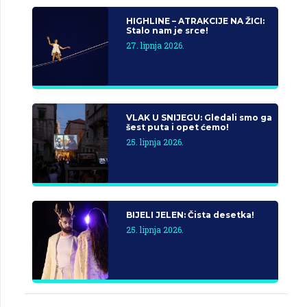
HIGHLINE – ATRAKCIJE NA ŽICI:
Stalo nam je srce!
27. lipnja 2026.
VLAK U SNIJEGU: Gledali smo ga
šest puta i opet ćemo!
25. lipnja 2026.
BIJELI JELEN: Čista desetka!
25. lipnja 2026.