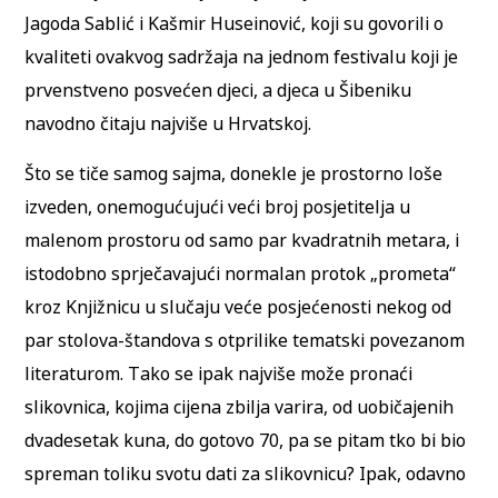
Jagoda Sablić i Kašmir Huseinović, koji su govorili o
kvaliteti ovakvog sadržaja na jednom festivalu koji je
prvenstveno posvećen djeci, a djeca u Šibeniku
navodno čitaju najviše u Hrvatskoj.
Što se tiče samog sajma, donekle je prostorno loše
izveden, onemogućujući veći broj posjetitelja u
malenom prostoru od samo par kvadratnih metara, i
istodobno sprječavajući normalan protok „prometa“
kroz Knjižnicu u slučaju veće posjećenosti nekog od
par stolova-štandova s otprilike tematski povezanom
literaturom. Tako se ipak najviše može pronaći
slikovnica, kojima cijena zbilja varira, od uobičajenih
dvadesetak kuna, do gotovo 70, pa se pitam tko bi bio
spreman toliku svotu dati za slikovnicu? Ipak, odavno