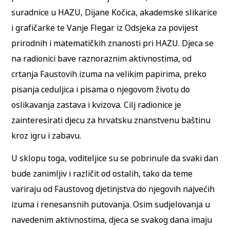
suradnice u HAZU, Dijane Kočica, akademske slikarice
i grafičarke te Vanje Flegar iz Odsjeka za povijest
prirodnih i matematičkih znanosti pri HAZU. Djeca se
na radionici bave raznoraznim aktivnostima, od
crtanja Faustovih izuma na velikim papirima, preko
pisanja ceduljica i pisama o njegovom životu do
oslikavanja zastava i kvizova. Cilj radionice je
zainteresirati djecu za hrvatsku znanstvenu baštinu
kroz igru i zabavu.
U sklopu toga, voditeljice su se pobrinule da svaki dan
bude zanimljiv i različit od ostalih, tako da teme
variraju od Faustovog djetinjstva do njegovih najvećih
izuma i renesansnih putovanja. Osim sudjelovanja u
navedenim aktivnostima, djeca se svakog dana imaju