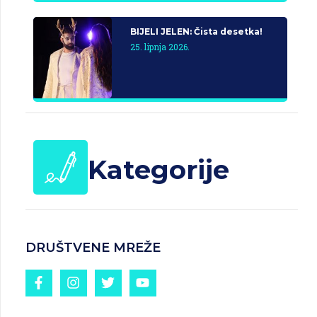
BIJELI JELEN: Čista desetka!
25. lipnja 2026.
Kategorije
DRUŠTVENE MREŽE