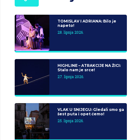
TOMISLAV I ADRIANA: Bilo je
napeto!
28. lipnja 2026.
HIGHLINE – ATRAKCIJE NA ŽICI:
Stalo nam je srce!
27. lipnja 2026.
VLAK U SNIJEGU: Gledali smo ga
šest puta i opet ćemo!
25. lipnja 2026.