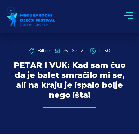
Bilten
25.06.2021.
10:30
PETAR I VUK: Kad sam čuo
da je balet smračilo mi se,
ali na kraju je ispalo bolje
nego išta!