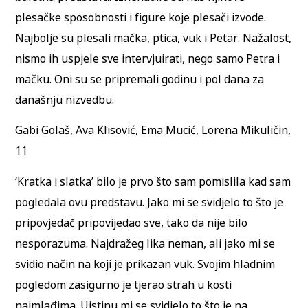
plesačke sposobnosti i figure koje plesači izvode.
Najbolje su plesali mačka, ptica, vuk i Petar. Nažalost,
nismo ih uspjele sve intervjuirati, nego samo Petra i
mačku. Oni su se pripremali godinu i pol dana za
današnju nizvedbu.
Gabi Golaš, Ava Klisović, Ema Mucić, Lorena Mikuličin,
11
‘Kratka i slatka’ bilo je prvo što sam pomislila kad sam
pogledala ovu predstavu. Jako mi se svidjelo to što je
pripovjedač pripovijedao sve, tako da nije bilo
nesporazuma. Najdražeg lika neman, ali jako mi se
svidio način na koji je prikazan vuk. Svojim hladnim
pogledom zasigurno je tjerao strah u kosti
najmlađima. Uistinu mi se svidjelo to što je na