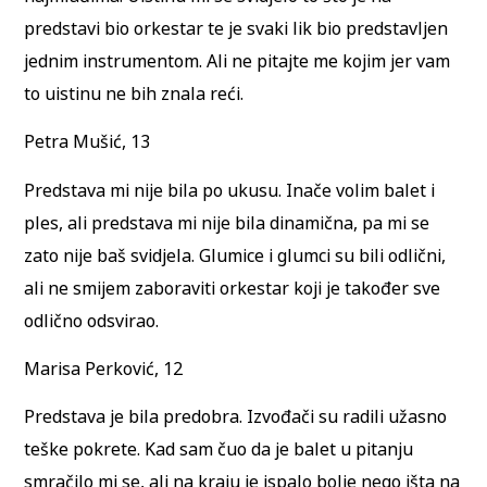
predstavi bio orkestar te je svaki lik bio predstavljen
jednim instrumentom. Ali ne pitajte me kojim jer vam
to uistinu ne bih znala reći.
Petra Mušić, 13
Predstava mi nije bila po ukusu. Inače volim balet i
ples, ali predstava mi nije bila dinamična, pa mi se
zato nije baš svidjela. Glumice i glumci su bili odlični,
ali ne smijem zaboraviti orkestar koji je također sve
odlično odsvirao.
Marisa Perković, 12
Predstava je bila predobra. Izvođači su radili užasno
teške pokrete. Kad sam čuo da je balet u pitanju
smračilo mi se, ali na kraju je ispalo bolje nego išta na