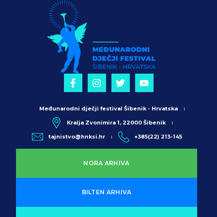
Međunarodni dječji festival Šibenik - Hrvatska
Kralja Zvonimira 1, 22000 Šibenik
tajnistvo@hnksi.hr
+385(22) 213-145
NORA ARHIVA
BILTEN ARHIVA