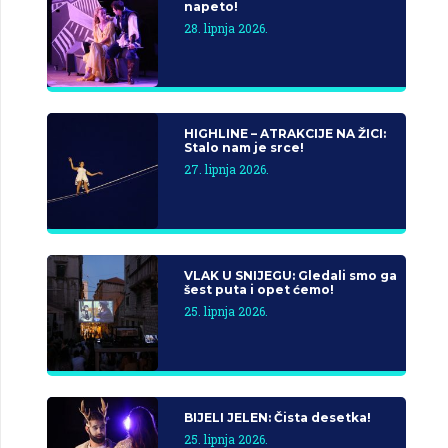
napeto!
28. lipnja 2026.
HIGHLINE – ATRAKCIJE NA ŽICI:
Stalo nam je srce!
27. lipnja 2026.
VLAK U SNIJEGU: Gledali smo ga
šest puta i opet ćemo!
25. lipnja 2026.
BIJELI JELEN: Čista desetka!
25. lipnja 2026.