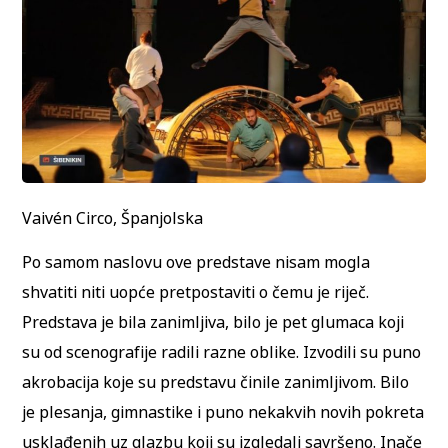
Vaivén Circo, Španjolska
Po samom naslovu ove predstave nisam mogla
shvatiti niti uopće pretpostaviti o čemu je riječ.
Predstava je bila zanimljiva, bilo je pet glumaca koji
su od scenografije radili razne oblike. Izvodili su puno
akrobacija koje su predstavu činile zanimljivom. Bilo
je plesanja, gimnastike i puno nekakvih novih pokreta
usklađenih uz glazbu koji su izgledali savršeno. Inače