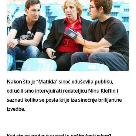
Nakon što je “Matilda” sinoć oduševila publiku,
odlučili smo intervjuirati redateljicu Ninu Kleflin i
saznati koliko se posla krije iza sinoćnje brilijantne
izvedbe.
Kad ste se prvi put susreli s našim festivalom?