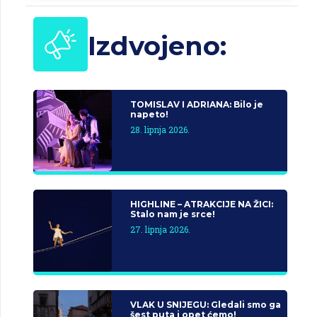
Izdvojeno:
TOMISLAV I ADRIANA: Bilo je
napeto!
28. lipnja 2026.
HIGHLINE – ATRAKCIJE NA ŽICI:
Stalo nam je srce!
27. lipnja 2026.
VLAK U SNIJEGU: Gledali smo ga
šest puta i opet ćemo!