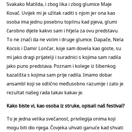
Svakako Matilda, i zbog lika i zbog glumice Maje
Kovač. Uvijek mi je užitak raditi s njom jer ona kao
osoba ima jednu posebnu toplinu kad pjeva, glumi
čarobno dijete kakvo sam i htjela za ovu predstavu.
To ne znači da ne volim i druge glumce. Dapače, Nela
K
ocsis
i Damir Lončar, koje sam dovela kao goste, su
mi jako dragi prijatelji i suradnici s kojima sam radila
jako puno predstava. Poznam i kolege iz šibenkog
kazališta s kojima sam prije radila. Imamo dobar
ansambl koji se odlično međusobno razumije i zato je
rezultat našeg rada takav kakav je.
Kako biste vi, kao osoba iz struke, opisali naš festival?
To je jedna velika svečanost, privilegija onima koji
mogu biti dio njega. Čovjeka uhvati ganuće kad shvati