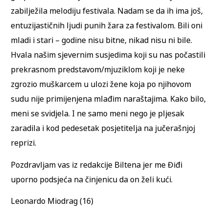
zabilježila melodiju festivala. Nadam se da ih ima još,
entuzijastičnih ljudi punih žara za festivalom. Bili oni
mladi i stari – godine nisu bitne, nikad nisu ni bile.
Hvala našim sjevernim susjedima koji su nas počastili
prekrasnom predstavom/mjuziklom koji je neke
zgrozio muškarcem u ulozi žene koja po njihovom
sudu nije primijenjena mlađim naraštajima. Kako bilo,
meni se svidjela. I ne samo meni nego je pljesak
zaradila i kod pedesetak posjetitelja na jučerašnjoj
reprizi.
Pozdravljam vas iz redakcije Biltena jer me Điđi
uporno podsjeća na činjenicu da on želi kući.
Leonardo Miodrag (16)