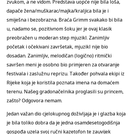
zvukom, a ne vidom. Predstava uopće nije bila loša,
dapače žena/muškarac/majka/kraljica bila je i
smiješna i bezobrazna. Braća Grimm svakako bi bila
u, nadamo se, pozitivnom šoku jer je ovaj klasik
preobražen u moderan step mjuzikl. Zanimljiv
početak i očekivani završetak, mjuzikl nije bio
dosadan. Zanimljiv, melodičan (logično) ritmički
savršen meni je osobno bio primjeren za otvaranje
festivala i zaslužnu reprizu. Također pohvala ekipi iz
Rijeke koja je koristila poznata imena na domaćem
terenu. Našeg gradonačelnika proglasili su princem,
zašto? Odgovora nemam.
Jedan važan dio cjelokupnog doživljaja je i glazba koja
je bila toliko dobra da je jedna osamdesetogodišnja
gospođa uzela svoj ručni kazetofon te zauvijek