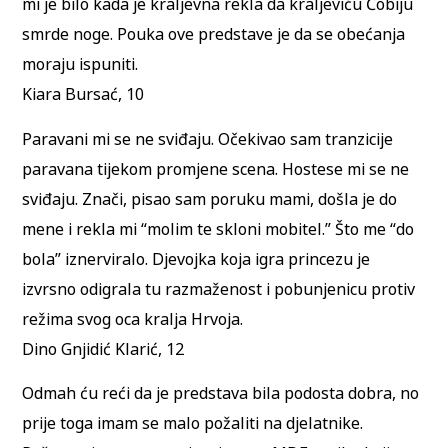
mi je bilo kada je kraljevna rekla da kraljeviću Čobiju
smrde noge. Pouka ove predstave je da se obećanja
moraju ispuniti.
Kiara Bursać, 10
Paravani mi se ne sviđaju. Očekivao sam tranzicije
paravana tijekom promjene scena. Hostese mi se ne
sviđaju. Znači, pisao sam poruku mami, došla je do
mene i rekla mi “molim te skloni mobitel.” Što me “do
bola” iznerviralo. Djevojka koja igra princezu je
izvrsno odigrala tu razmaženost i pobunjenicu protiv
režima svog oca kralja Hrvoja.
Dino Gnjidić Klarić, 12
Odmah ću reći da je predstava bila podosta dobra, no
prije toga imam se malo požaliti na djelatnike.