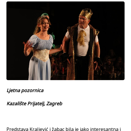
Ljetna pozornica
Kazalište Prijatelj, Zagreb
Predstava Kraljević i žabac bila je jako interesantna i