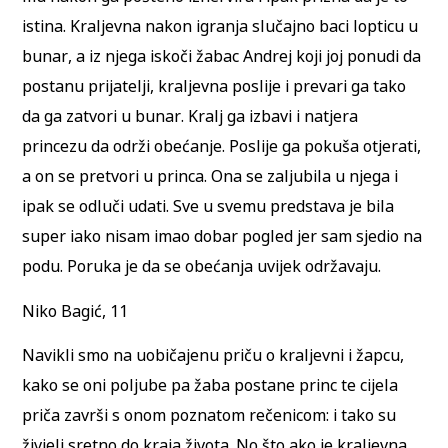
istina. Kraljevna nakon igranja slučajno baci lopticu u
bunar, a iz njega iskoči žabac Andrej koji joj ponudi da
postanu prijatelji, kraljevna poslije i prevari ga tako
da ga zatvori u bunar. Kralj ga izbavi i natjera
princezu da održi obećanje. Poslije ga pokuša otjerati,
a on se pretvori u princa. Ona se zaljubila u njega i
ipak se odluči udati. Sve u svemu predstava je bila
super iako nisam imao dobar pogled jer sam sjedio na
podu. Poruka je da se obećanja uvijek održavaju.
Niko Bagić, 11
Navikli smo na uobičajenu priču o kraljevni i žapcu,
kako se oni poljube pa žaba postane princ te cijela
priča završi s onom poznatom rečenicom: i tako su
živjeli sretno do kraja života. No što ako je kraljevna