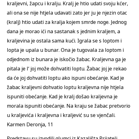
kraljevni, žapcu i kralju. Kralj je htio udati svoju kćer,
ali ona se nije htjela udavati zato jer ju je njezin otac
(kralj) htio udati za kralja kojem smrde noge. Jednog
dana je morao ići na sastanak s jednim kraljem, a
kraljevina je ostala sama kući. Igrala se s loptom i
lopta je upala u bunar. Ona je tugovala za loptom i
odjednom iz bunara je iskočio žabac. Kraljevna ga je
pitala je l‘ joj može dohvatiti loptu. Žabac joj je rekao
da će joj dohvatiti loptu ako ispuni obećanje. Kad je
žabac kraljevni dohvatio loptu kraljevna nije htjela
ispuniti obećanje. Kad je kralj došao kraljevna je
morala ispuniti obećanje. Na kraju se žabac pretvorio
u kraljevića i kraljevna i kraljević su se vjenčali.
Karmen Deronja, 11
Predstavu su izvodili glumci iz Kazališta Prijatelj,