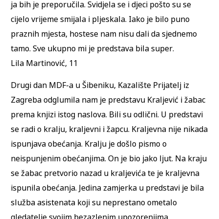
ja bih je preporučila. Svidjela se i djeci pošto su se
cijelo vrijeme smijala i pljeskala. Iako je bilo puno
praznih mjesta, hostese nam nisu dali da sjednemo
tamo. Sve ukupno mi je predstava bila super.
Lila Martinović, 11
Drugi dan MDF-a u Šibeniku, Kazalište Prijatelj iz
Zagreba odglumila nam je predstavu Kraljević i žabac
prema knjizi istog naslova. Bili su odlični. U predstavi
se radi o kralju, kraljevni i žapcu. Kraljevna nije nikada
ispunjava obećanja. Kralju je došlo pismo o
neispunjenim obećanjima. On je bio jako ljut. Na kraju
se žabac pretvorio nazad u kraljevića te je kraljevna
ispunila obećanja. Jedina zamjerka u predstavi je bila
služba asistenata koji su neprestano ometalo
gledatelje svojim bezazlenim upozorenjima.