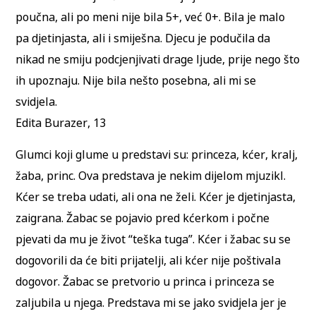
poučna, ali po meni nije bila 5+, već 0+. Bila je malo
pa djetinjasta, ali i smiješna. Djecu je podučila da
nikad ne smiju podcjenjivati drage ljude, prije nego što
ih upoznaju. Nije bila nešto posebna, ali mi se
svidjela.
Edita Burazer, 13
Glumci koji glume u predstavi su: princeza, kćer, kralj,
žaba, princ. Ova predstava je nekim dijelom mjuzikl.
Kćer se treba udati, ali ona ne želi. Kćer je djetinjasta,
zaigrana. Žabac se pojavio pred kćerkom i počne
pjevati da mu je život “teška tuga”. Kćer i žabac su se
dogovorili da će biti prijatelji, ali kćer nije poštivala
dogovor. Žabac se pretvorio u princa i princeza se
zaljubila u njega. Predstava mi se jako svidjela jer je