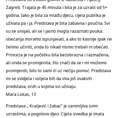
Zagreb. Trajala je 45 minuta i bila je za uzrast od 5+
godina. Iako je bila za mlađu djecu, cijela publika je
uživala pa i ja. Predstava je bila zabavna i poučna. Svi
su se smijali, ali se i jasno mogla razaznati pouka:
obećanja moramo ispunjavati, a ako to kasnije ipak ne
želimo učiniti, onda to nikad nismo trebali ni obećati.
Princeza je na početku bila bezobrazna i razmažena,
ali onda se promijenila, što znači da se i mi možemo
promijeniti, bilo to sami ili uz nečiju pomoć. Predstava
mi se svidjela i voljela bih da ima još ovakvih
predstava, onih u kojima svi uživaju.
Mara Lokas, 13
Predstava „ Kraljević i žabac” je zanimljiva svim
uzrastima, a pogotovo djeci. Cijela izvedba je imala