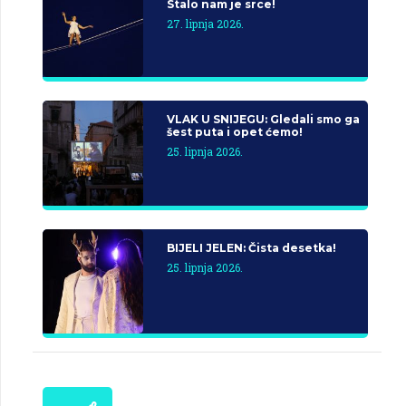
Stalo nam je srce!
27. lipnja 2026.
VLAK U SNIJEGU: Gledali smo ga
šest puta i opet ćemo!
25. lipnja 2026.
BIJELI JELEN: Čista desetka!
25. lipnja 2026.