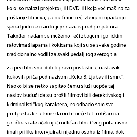
kojoj se nalazi projektor, ili DVD, ili koja već mašina za
puštanje filmova, pa možemo reći zbogom upadanju
sjena ljudi u ekran koji prolaze ispred projektora.
Također nadam se možemo reći zbogom i goričkim
ratovima šlapama i kokicama koji su se svake godine
tradicionalno vodili za svaki pedalj tog svetog tla.
Za prvi film smo dobili pravu poslasticu, nastavak
Kokovih priča pod nazivom „Koko 3: Ljubav ili smrt“.
Naoko bi se netko zapitao čemu služi uopće taj
naslov budući da su prošli filmovi bili detektivskog i
kriminalističkog karaktera, no odbacio sam sve
pretpostavke o tome da on to neće biti i otišao na
goričke skale očekujući odličan film. Ovog puta nismo
imali prilike intervjuirati nijednu osobu iz filma, dok