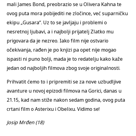
mali James Bond, preobrazio se u Olivera Kahna te
ovog puta mora pobijediti ne zločince, već suparničku
ekipu „Gusara“. Uz to se javljaju i problemi o
nesretnoj ljubavi, a i najbolji prijatelj Zlatko mu
prigovara da je nezreo. Iako film nije ostvario
očekivanja, rađen je po knjizi pa opet nije mogao
ispasti ni puno bolji, mada je to redatelju kako kaže
jedan od najboljih filmova zbog svoje originalnosti.
Prihvatit ćemo to i pripremiti se za nove uzbudljive
avanture u novoj epizodi filmova na Gorici, danas u
21.15, kad nam stiže nakon sedam godina, ovog puta
crtani film o Asterixu i Obelixu. Vidimo se!
Josip Mrđen (18)