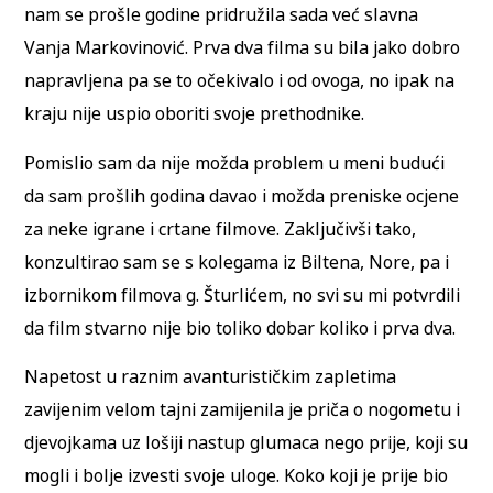
nam se prošle godine pridružila sada već slavna
Vanja Markovinović. Prva dva filma su bila jako dobro
napravljena pa se to očekivalo i od ovoga, no ipak na
kraju nije uspio oboriti svoje prethodnike.
Pomislio sam da nije možda problem u meni budući
da sam prošlih godina davao i možda preniske ocjene
za neke igrane i crtane filmove. Zaključivši tako,
konzultirao sam se s kolegama iz Biltena, Nore, pa i
izbornikom filmova g. Šturlićem, no svi su mi potvrdili
da film stvarno nije bio toliko dobar koliko i prva dva.
Napetost u raznim avanturističkim zapletima
zavijenim velom tajni zamijenila je priča o nogometu i
djevojkama uz lošiji nastup glumaca nego prije, koji su
mogli i bolje izvesti svoje uloge. Koko koji je prije bio