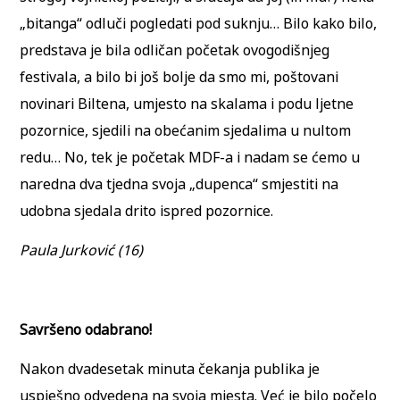
„bitanga“ odluči pogledati pod suknju… Bilo kako bilo,
predstava je bila odličan početak ovogodišnjeg
festivala, a bilo bi još bolje da smo mi, poštovani
novinari Biltena, umjesto na skalama i podu ljetne
pozornice, sjedili na obećanim sjedalima u nultom
redu… No, tek je početak MDF-a i nadam se ćemo u
naredna dva tjedna svoja „dupenca“ smjestiti na
udobna sjedala drito ispred pozornice.
Paula Jurković (16)
Savršeno odabrano!
Nakon dvadesetak minuta čekanja publika je
uspješno odvedena na svoja mjesta. Već je bilo počelo