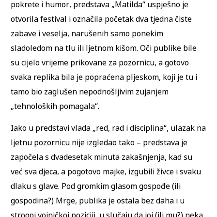
pokrete i humor, predstava „Matilda“ uspješno je
otvorila festival i označila početak dva tjedna čiste
zabave i veselja, narušenih samo ponekim
sladoledom na tlu ili ljetnom kišom. Oči publike bile
su cijelo vrijeme prikovane za pozornicu, a gotovo
svaka replika bila je popraćena pljeskom, koji je tu i
tamo bio zaglušen nepodnošljivim zujanjem
„tehnoloških pomagala“.
Iako u predstavi vlada „red, rad i disciplina“, ulazak na
ljetnu pozornicu nije izgledao tako – predstava je
započela s dvadesetak minuta zakašnjenja, kad su
već sva djeca, a pogotovo majke, izgubili živce i svaku
dlaku s glave. Pod gromkim glasom gospođe (ili
gospodina?) Mrge, publika je ostala bez daha i u
strogoj vojničkoj poziciji, u slučaju da joj (ili mu?) neka