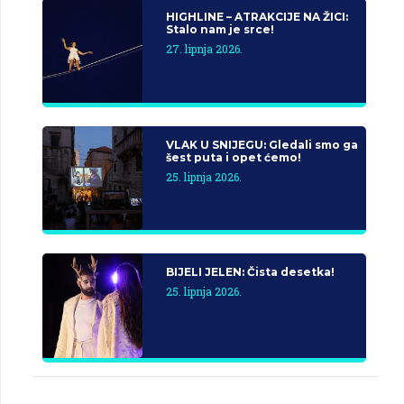
HIGHLINE – ATRAKCIJE NA ŽICI:
Stalo nam je srce!
27. lipnja 2026.
VLAK U SNIJEGU: Gledali smo ga
šest puta i opet ćemo!
25. lipnja 2026.
BIJELI JELEN: Čista desetka!
25. lipnja 2026.