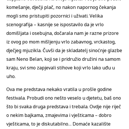
komešanje, dječji plač, no nakon napornog čekanja
mogli smo pristupiti pozornici i uživati. Velika
scenografija – kasnije se ispostavilo da je vrlo
domišljata i osebujna, dočarala nam je razne prizore
iz ovog po mom mišljenju vrlo zabavnog, vrckastog,
dječjeg mjuzikla. Čuvši da je skladatelj sinoćnje glazbe
sam Neno Belan, koji se i pridružio družini na samom
kraju, svi smo zapjevali stihove koji vrlo lako uđu u
uho.
Ova me predstava nekako vratila u prošle godine
festivala. Probudi ono nešto veselo u djetetu, baš ono
što bi svaka druga predstava i trebala. Ovdje nije riječ
o nekim bajkama, zmajevima i vješticama – dobro
vješticama, to je diskutabilno… Domaće kazalište