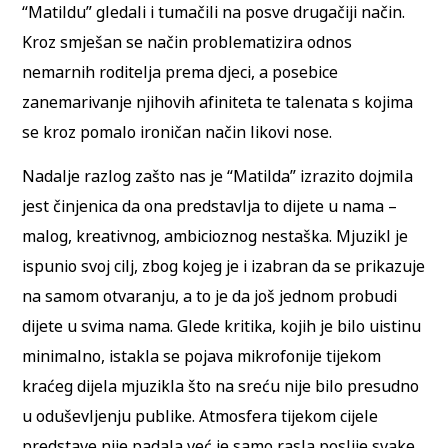
“Matildu” gledali i tumačili na posve drugačiji način.
Kroz smješan se način problematizira odnos
nemarnih roditelja prema djeci, a posebice
zanemarivanje njihovih afiniteta te talenata s kojima
se kroz pomalo ironičan način likovi nose.
Nadalje razlog zašto nas je “Matilda” izrazito dojmila
jest činjenica da ona predstavlja to dijete u nama –
malog, kreativnog, ambicioznog nestaška. Mjuzikl je
ispunio svoj cilj, zbog kojeg je i izabran da se prikazuje
na samom otvaranju, a to je da još jednom probudi
dijete u svima nama. Glede kritika, kojih je bilo uistinu
minimalno, istakla se pojava mikrofonije tijekom
kraćeg dijela mjuzikla što na sreću nije bilo presudno
u oduševljenju publike. Atmosfera tijekom cijele
predstave nije padala već je samo rasla poslije svake