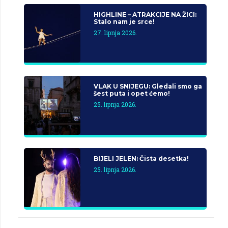
HIGHLINE – ATRAKCIJE NA ŽICI:
Stalo nam je srce!
27. lipnja 2026.
VLAK U SNIJEGU: Gledali smo ga
šest puta i opet ćemo!
25. lipnja 2026.
BIJELI JELEN: Čista desetka!
25. lipnja 2026.