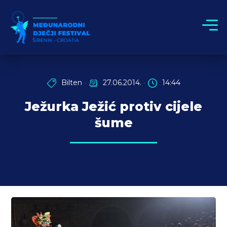
Bilten
27.06.2014.
14:44
Ježurka Ježić protiv cijele
šume