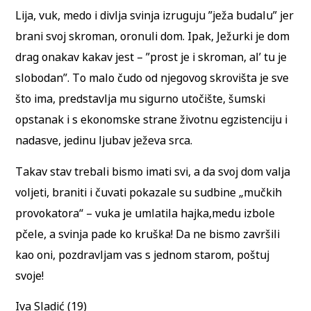
Lija, vuk, medo i divlja svinja izruguju ”ježa budalu” jer
brani svoj skroman, oronuli dom. Ipak, Ježurki je dom
drag onakav kakav jest – ”prost je i skroman, al’ tu je
slobodan”. To malo čudo od njegovog skrovišta je sve
što ima, predstavlja mu sigurno utočište, šumski
opstanak i s ekonomske strane životnu egzistenciju i
nadasve, jedinu ljubav ježeva srca.
Takav stav trebali bismo imati svi, a da svoj dom valja
voljeti, braniti i čuvati pokazale su sudbine „mučkih
provokatora“ – vuka je umlatila hajka,medu izbole
pčele, a svinja pade ko kruška! Da ne bismo završili
kao oni, pozdravljam vas s jednom starom, poštuj
svoje!
Iva Sladić (19)