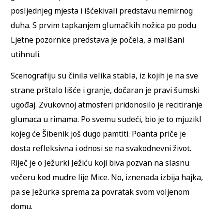
posljednjeg mjesta i išćekivali predstavu nemirnog
duha. S prvim tapkanjem glumačkih nožica po podu
Ljetne pozornice predstava je počela, a mališani
utihnuli.
Scenografiju su činila velika stabla, iz kojih je na sve
strane prštalo lišće i granje, dočaran je pravi šumski
ugođaj. Zvukovnoj atmosferi pridonosilo je recitiranje
glumaca u rimama. Po svemu sudeći, bio je to mjuzikl
kojeg će Šibenik još dugo pamtiti. Poanta priče je
dosta refleksivna i odnosi se na svakodnevni život.
Riječ je o Ježurki Ježiću koji biva pozvan na slasnu
večeru kod mudre lije Mice. No, iznenada izbija hajka,
pa se Ježurka sprema za povratak svom voljenom
domu.