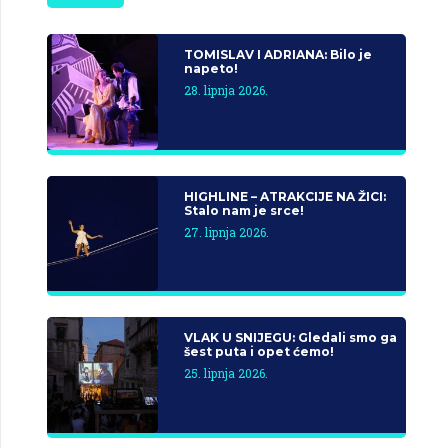
TOMISLAV I ADRIANA: Bilo je
napeto!
28. lipnja 2026.
HIGHLINE – ATRAKCIJE NA ŽICI:
Stalo nam je srce!
27. lipnja 2026.
VLAK U SNIJEGU: Gledali smo ga
šest puta i opet ćemo!
25. lipnja 2026.