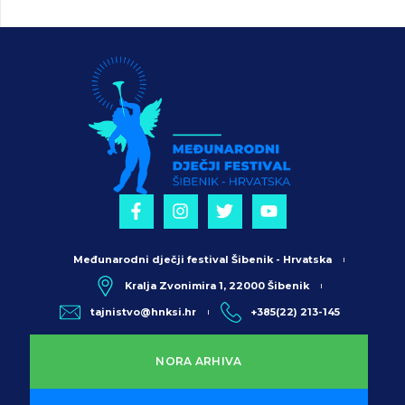
Međunarodni dječji festival Šibenik - Hrvatska
Kralja Zvonimira 1, 22000 Šibenik
tajnistvo@hnksi.hr
+385(22) 213-145
NORA ARHIVA