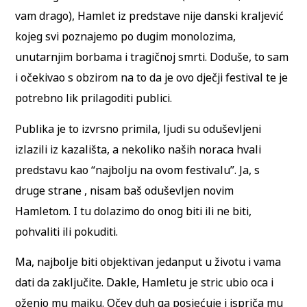
vam drago), Hamlet iz predstave nije danski kraljević
kojeg svi poznajemo po dugim monolozima,
unutarnjim borbama i tragičnoj smrti. Doduše, to sam
i očekivao s obzirom na to da je ovo dječji festival te je
potrebno lik prilagoditi publici.
Publika je to izvrsno primila, ljudi su oduševljeni
izlazili iz kazališta, a nekoliko naših noraca hvali
predstavu kao “najbolju na ovom festivalu”. Ja, s
druge strane , nisam baš oduševljen novim
Hamletom. I tu dolazimo do onog biti ili ne biti,
pohvaliti ili pokuditi.
Ma, najbolje biti objektivan jedanput u životu i vama
dati da zaključite. Dakle, Hamletu je stric ubio oca i
oženio mu majku. Očev duh ga posjećuje i ispriča mu