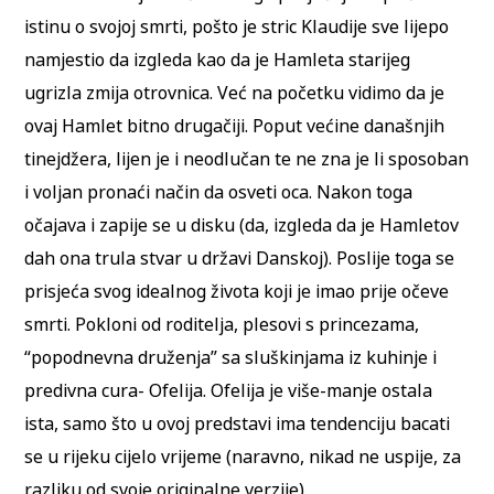
istinu o svojoj smrti, pošto je stric Klaudije sve lijepo
namjestio da izgleda kao da je Hamleta starijeg
ugrizla zmija otrovnica. Već na početku vidimo da je
ovaj Hamlet bitno drugačiji. Poput većine današnjih
tinejdžera, lijen je i neodlučan te ne zna je li sposoban
i voljan pronaći način da osveti oca. Nakon toga
očajava i zapije se u disku (da, izgleda da je Hamletov
dah ona trula stvar u državi Danskoj). Poslije toga se
prisjeća svog idealnog života koji je imao prije očeve
smrti. Pokloni od roditelja, plesovi s princezama,
“popodnevna druženja” sa sluškinjama iz kuhinje i
predivna cura- Ofelija. Ofelija je više-manje ostala
ista, samo što u ovoj predstavi ima tendenciju bacati
se u rijeku cijelo vrijeme (naravno, nikad ne uspije, za
razliku od svoje originalne verzije).