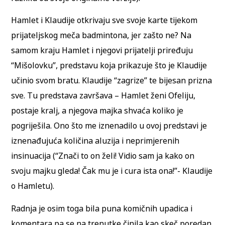
Hamlet i Klaudije otkrivaju sve svoje karte tijekom
prijateljskog meča badmintona, jer zašto ne? Na
samom kraju Hamlet i njegovi prijatelji priređuju
“Mišolovku”, predstavu koja prikazuje što je Klaudije
učinio svom bratu. Klaudije “zagrize” te bijesan prizna
sve. Tu predstava završava – Hamlet ženi Ofeliju,
postaje kralj, a njegova majka shvaća koliko je
pogriješila. Ono što me iznenadilo u ovoj predstavi je
iznenađujuća količina aluzija i neprimjerenih
insinuacija (“Znači to on želi! Vidio sam ja kako on
svoju majku gleda! Čak mu je i cura ista ona!”- Klaudije
o Hamletu).
Radnja je osim toga bila puna komičnih upadica i
komentara pa se na trenutke činila kao skeč poredan