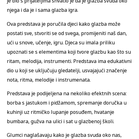
je bio s prijateljima shvatio je da je glazba svuda oko
njega i da je i sama glazba igra.
Ova predstava je poručila djeci kako glazba može
postati sve, stvoriti se od svega, promijeniti naš dan,
ući u snove, učenje, igru. Djeca su imala priliku
upoznati se s elementima koji tvore glazbu kao što su
ritam, melodija, instrumenti. Predstava ima edukativni
dio u koji se uključuju gledatelji, usvajajući značenje
nota, ritma, melodije i instrumenata.
Predstava je podijeljena na nekoliko efektnih scena:
borba s jastukom i pidžamom, spremanje doručka u
kuhinji uz ritmičko lupanje posuđem, hvatanje
bumbara, gužva na ulici i sat u glazbenoj školi.
Glumci naglašavaju kako je glazba svuda oko nas,