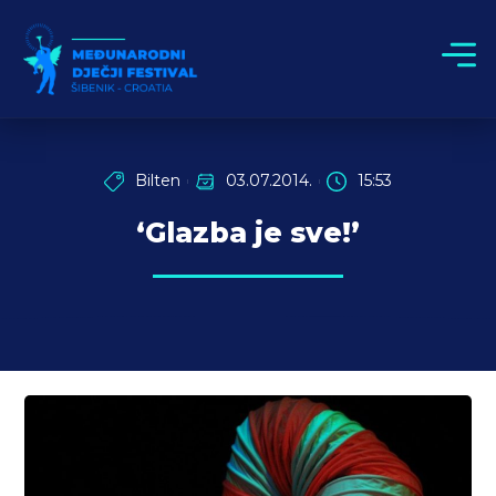
Bilten
03.07.2014.
15:53
‘Glazba je sve!’