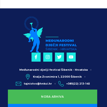
Međunarodni dječji festival Šibenik - Hrvatska
Kralja Zvonimira 1, 22000 Šibenik
tajnistvo@hnksi.hr
+385(22) 213-145
NORA ARHIVA