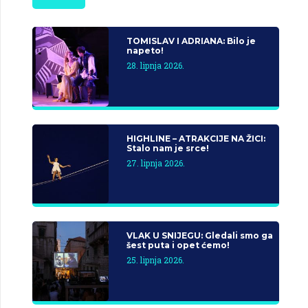
TOMISLAV I ADRIANA: Bilo je
napeto!
28. lipnja 2026.
HIGHLINE – ATRAKCIJE NA ŽICI:
Stalo nam je srce!
27. lipnja 2026.
VLAK U SNIJEGU: Gledali smo ga
šest puta i opet ćemo!
25. lipnja 2026.