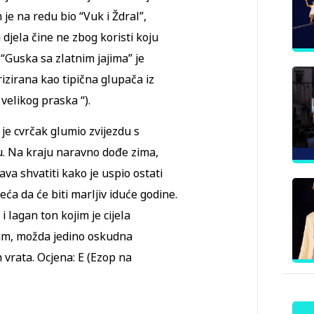
je na redu bio “Vuk i Ždral”,
 djela čine ne zbog koristi koju
 “Guska sa zlatnim jajima” je
rizirana kao tipična glupača iz
 velikog praska “).
je cvrčak glumio zvijezdu s
u. Na kraju naravno dođe zima,
va shvatiti kako je uspio ostati
ća da će biti marljiv iduće godine.
i lagan ton kojim je cijela
am, možda jedino oskudna
 vrata. Ocjena: E (Ezop na