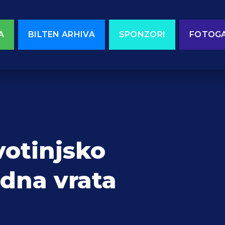
A
BILTEN ARHIVA
SPONZORI
FOTOGA
votinjsko
edna vrata