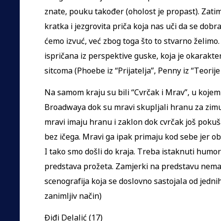
znate, pouku također (oholost je propast). Zatim 
kratka i jezgrovita priča koja nas uči da se dobra
ćemo izvuć, već zbog toga što to stvarno želimo.
ispričana iz perspektive guske, koja je okarakte
sitcoma (Phoebe iz “Prijatelja”, Penny iz “Teorije
Na samom kraju su bili “Cvrčak i Mrav”, u kojem 
Broadwaya dok su mravi skupljali hranu za zim
mravi imaju hranu i zaklon dok cvrčak još pokuša
bez ičega. Mravi ga ipak primaju kod sebe jer obe
I tako smo došli do kraja. Treba istaknuti humor 
predstava prožeta. Zamjerki na predstavu nem
scenografija koja se doslovno sastojala od jednih
zanimljiv način)
Điđi Delalić (17)