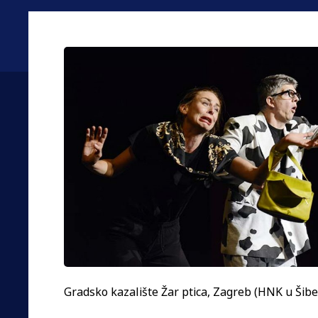
Gradsko kazalište Žar ptica, Zagreb (HNK u Šib