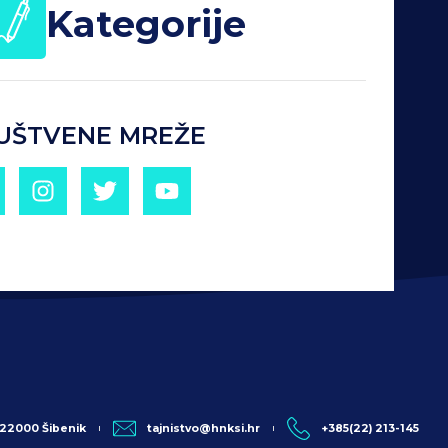
Kategorije
UŠTVENE MREŽE
, 22000 Šibenik
tajnistvo@hnksi.hr
+385(22) 213-145