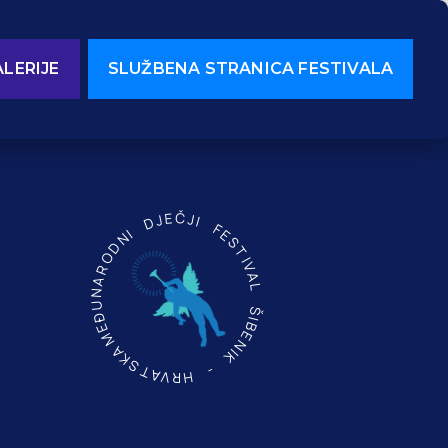
LERIJE
SLUŽBENA STRANICA FESTIVALA
MEĐUNARODNI DJEČJI FESTIVAL ŠIBENIK - HRVATSKA