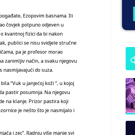
, pogađate, Ezopovim basnama. Ili
šao čovjek potpuno odjeven u
o kvantnoj fizici da bi nakon
k, publici se nisu svidjele stručne
ričama, pa je profesor morao
na zanimljiv način, a svaku njegovu
as nasmijavajući do suza.
ila “Vuk u janjećoj koži “, u kojoj
 da pastir posumnja. Na njegovu
e na klanje. Prizor pastira koji
zornice je nešto što je nasmijalo i
jača i zec”. Radnju više manje svi