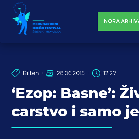
NORA ARHIV
Bilten
28.06.2015.
12:27
‘Ezop: Basne’: Ži
carstvo i samo j