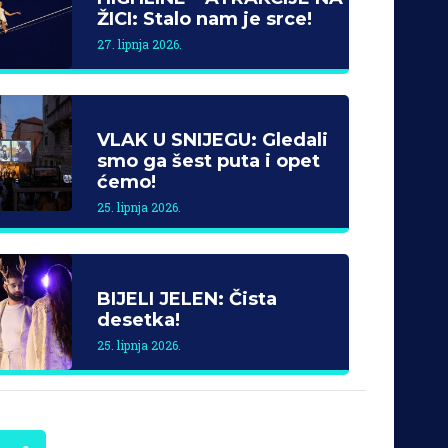
ŽICI: Stalo nam je srce!
27. lipnja 2026.
VLAK U SNIJEGU: Gledali
smo ga šest puta i opet
ćemo!
25. lipnja 2026.
BIJELI JELEN: Čista
desetka!
25. lipnja 2026.