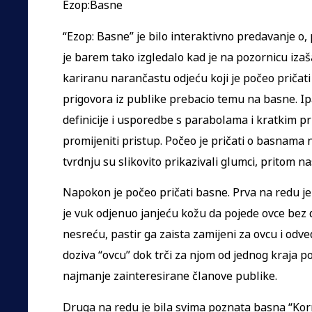
Ezop:Basne
“Ezop: Basne” je bilo interaktivno predavanje o
je barem tako izgledalo kad je na pozornicu iza
kariranu narančastu odjeću koji je počeo pričati 
prigovora iz publike prebacio temu na basne. Ipa
definicije i usporedbe s parabolama i kratkim p
promijeniti pristup. Počeo je pričati o basnama 
tvrdnju su slikovito prikazivali glumci, pritom n
Napokon je počeo pričati basne. Prva na redu je b
je vuk odjenuo janjeću kožu da pojede ovce bez
nesreću, pastir ga zaista zamijeni za ovcu i odved
doziva “ovcu” dok trči za njom od jednog kraja po
najmanje zainteresirane članove publike.
Druga na redu je bila svima poznata basna “Korn