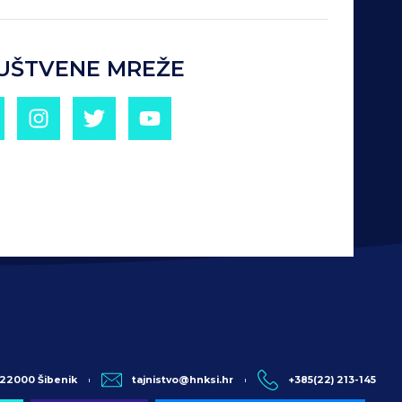
UŠTVENE MREŽE
, 22000 Šibenik
tajnistvo@hnksi.hr
+385(22) 213-145