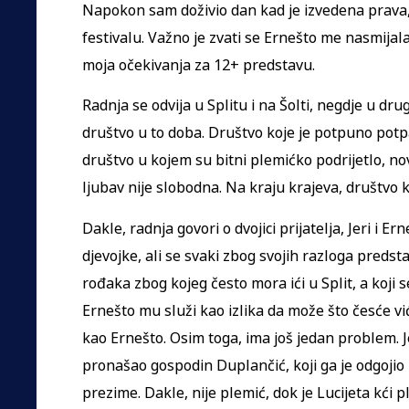
Napokon sam doživio dan kad je izvedena prava
festivalu. Važno je zvati se Ernešto me nasmijala
moja očekivanja za 12+ predstavu.
Radnja se odvija u Splitu i na Šolti, negdje u drug
društvo u to doba. Društvo koje je potpuno potpal
društvo u kojem su bitni plemićko podrijetlo, no
ljubav nije slobodna. Na kraju krajeva, društvo 
Dakle, radnja govori o dvojici prijatelja, Jeri i Ern
djevojke, ali se svaki zbog svojih razloga predsta
rođaka zbog kojeg često mora ići u Split, a koji s
Ernešto mu služi kao izlika da može što česće viđ
kao Ernešto. Osim toga, ima još jedan problem. Je
pronašao gospodin Duplančić, koji ga je odgojio 
prezime. Dakle, nije plemić, dok je Lucijeta kći 