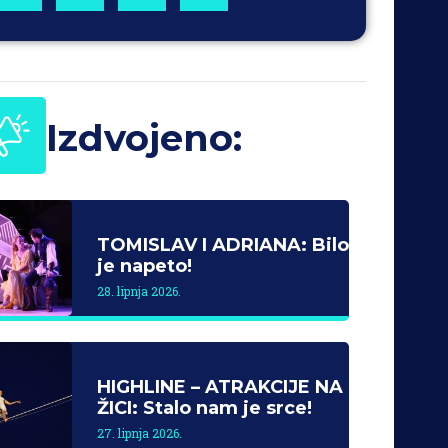
Izdvojeno:
TOMISLAV I ADRIANA: Bilo
je napeto!
28. lipnja 2026.
HIGHLINE – ATRAKCIJE NA
ŽICI: Stalo nam je srce!
27. lipnja 2026.