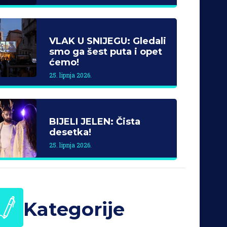
VLAK U SNIJEGU: Gledali
smo ga šest puta i opet
ćemo!
25. lipnja 2026.
BIJELI JELEN: Čista
desetka!
25. lipnja 2026.
Kategorije