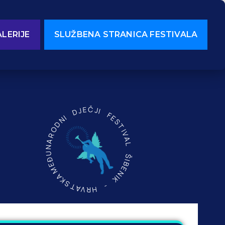
LERIJE
SLUŽBENA STRANICA FESTIVALA
MEĐUNARODNI DJEČJI FESTIVAL ŠIBENIK - HRVATSKA