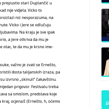
u prepustio stari Duplančić u
ad nije vidjela. Vicko to
a proizlazi niz nesporazuma, na
nute. Vicko i Jere se odlučuju
 ljubavima. Na kraju je sve ipak
orio, a Jere otkriva da mu je
 otac, te da mu je krsno ime-
uke, važno je zvati se Ernešto,
ristili dosta talijanskih izraza, pa
 su izvrsno „skinuli“ čakavštinu.
ijedan prigovor. Festivalu treba
stava sa smislom, predstava koje
a kraj, ocjena:E (Ernešto, h, oćemo