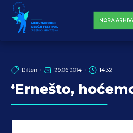
NORA ARHIV
Bilten
29.06.2014.
14:32
‘Ernešto, hoćemo