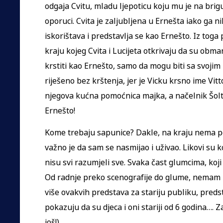
odgaja Cvitu, mladu ljepoticu koju mu je na brig
oporuci. Cvita je zaljubljena u Ernešta iako ga nik
iskorištava i predstavlja se kao Ernešto. Iz tog
kraju kojeg Cvita i Lucijeta otkrivaju da su obma
krstiti kao Ernešto, samo da mogu biti sa svojim
riješeno bez krštenja, jer je Vicku krsno ime Vitt
njegova kućna pomoćnica majka, a načelnik Šolte
Ernešto!
Kome trebaju sapunice? Dakle, na kraju nema po
važno je da sam se nasmijao i uživao. Likovi su ko
nisu svi razumjeli sve. Svaka čast glumcima, koji
Od radnje preko scenografije do glume, nemam n
više ovakvih predstava za stariju publiku, pred
pokazuju da su djeca i oni stariji od 6 godina…. Z
još!).