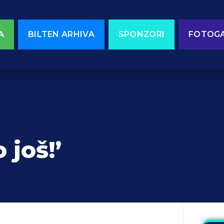
A
BILTEN ARHIVA
SPONZORI
FOTOGA
 još!’