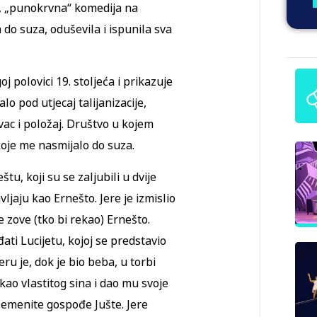
, „punokrvna“ komedija na
 do suza, oduševila i ispunila sva
oj polovici 19. stoljeća i prikazuje
o pod utjecaj talijanizacije,
vac i položaj. Društvo u kojem
koje me nasmijalo do suza.
eštu, koji su se zaljubili u dvije
vljaju kao Ernešto. Jere je izmislio
e zove (tko bi rekao) Ernešto.
ati Lucijetu, kojoj se predstavio
ru je, dok je bio beba, u torbi
kao vlastitog sina i dao mu svoje
plemenite gospođe Jušte. Jere