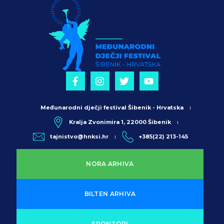
Međunarodni dječji festival Šibenik - Hrvatska
Kralja Zvonimira 1, 22000 Šibenik
tajnistvo@hnksi.hr
+385(22) 213-145
NORA ARHIVA
BILTEN ARHIVA
SPONZORI