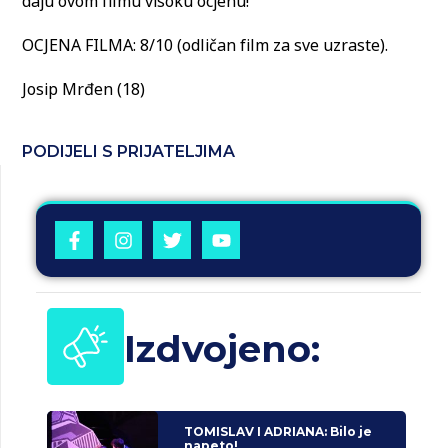
daju ovom filmu visoku ocjenu!
OCJENA FILMA: 8/10 (odličan film za sve uzraste).
Josip Mrđen (18)
PODIJELI S PRIJATELJIMA
Izdvojeno:
TOMISLAV I ADRIANA: Bilo je
napeto!