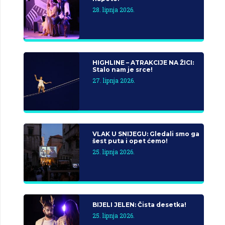
28. lipnja 2026.
HIGHLINE – ATRAKCIJE NA ŽICI:
Stalo nam je srce!
27. lipnja 2026.
VLAK U SNIJEGU: Gledali smo ga
šest puta i opet ćemo!
25. lipnja 2026.
BIJELI JELEN: Čista desetka!
25. lipnja 2026.