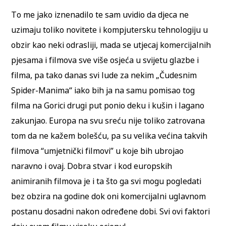
To me jako iznenadilo te sam uvidio da djeca ne
uzimaju toliko novitete i kompjutersku tehnologiju u
obzir kao neki odrasliji, mada se utjecaj komercijalnih
pjesama i filmova sve više osjeća u svijetu glazbe i
filma, pa tako danas svi lude za nekim „Čudesnim
Spider-Manima“ iako bih ja na samu pomisao tog
filma na Gorici drugi put ponio deku i kušin i lagano
zakunjao. Europa na svu sreću nije toliko zatrovana
tom da ne kažem bolešću, pa su velika većina takvih
filmova “umjetnički filmovi” u koje bih ubrojao
naravno i ovaj. Dobra stvar i kod europskih
animiranih filmova je i ta što ga svi mogu pogledati
bez obzira na godine dok oni komercijalni uglavnom
postanu dosadni nakon određene dobi. Svi ovi faktori