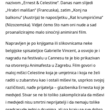
nazivom „Ernest & Celestine“. Danas nam slijedi
„Hrabri mališan“ (Francuska), zatim „Konj na
balkonu“ (Austrija) te naposljetku „Rat krumpirićima“
(Nizozemska). Vidjet ćemo što nam oni nude a sad
proanalizirajmo malo sinoćnji animirani film.
Napravljen je po knjigama ili slikovnicama neke
belgijske spisateljice Gabrielle Vincent, a osvojio je i
nagradu na festivalu u Cannesu te je bio prikazivan
na otvorenju Animafesta u Zagrebu. Film govori o
maloj mišici Celestine koja je umjetnica i koja ne želi
raditi u zubarstvu kao i ostali miševi te, usprkos svojoj
različitosti, nađe prijatelja – glazbenika Ernesta koji je
medvjed. Stvar se ne bi toliko zakomplicirala da miševi
i medvjedi nisu smrtni neprijatelji i da nemaju tolike
predrasude jedni o drugima, ali na kraju se sve dobro