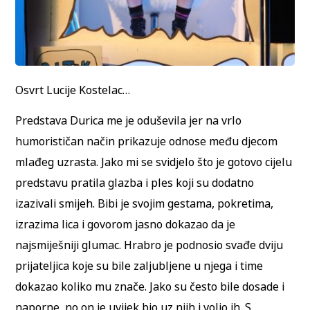
Osvrt Lucije Kostelac…
Predstava Durica me je oduševila jer na vrlo
humorističan način prikazuje odnose među djecom
mlađeg uzrasta. Jako mi se svidjelo što je gotovo cijelu
predstavu pratila glazba i ples koji su dodatno
izazivali smijeh. Bibi je svojim gestama, pokretima,
izrazima lica i govorom jasno dokazao da je
najsmiješniji glumac. Hrabro je podnosio svađe dviju
prijateljica koje su bile zaljubljene u njega i time
dokazao koliko mu znače. Jako su često bile dosade i
naporne, no on je uvijek bio uz njih i volio ih. S