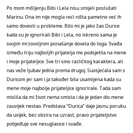
Po mom mišljenju Bibi i Lela nisu smijeli poslušati
Marinu. Ona im nije mogla reći ništa pametno već ih
samo dovesti u probleme. Bilo mi je jako žao Durice
kada su je ignorirali Bibi i Lela, no iskreno sama je
svojim mrzovoljnim ponašanje dovela do toga. Svađa
između triju najboljih prijatelja me podsjetila na mene
i moje prijateljice. Sve tri smo različitog karaktera, ali
nas veže ljubav jedna prema drugoj. Suosjećala sam s
Duricom jer sam i ja također bila usamljena kada su
mene moje najbolje prijateljice ignorirale. Tada sam
mislila da mi život nema smisla i da je jedan dio mene
zauvijek nestao. Predstava “Durica” daje jasnu poruku
da uvijek, bez obzira na uzrast, pravo prijateljstvo
pobjeđuje sve nesuglasice i svađe.