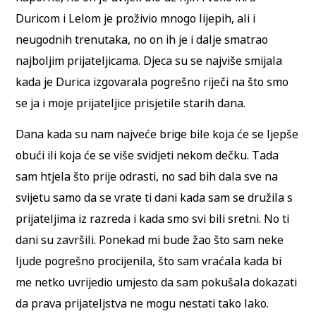
Duricom i Lelom je proživio mnogo lijepih, ali i
neugodnih trenutaka, no on ih je i dalje smatrao
najboljim prijateljicama. Djeca su se najviše smijala
kada je Durica izgovarala pogrešno riječi na što smo
se ja i moje prijateljice prisjetile starih dana.
Dana kada su nam najveće brige bile koja će se ljepše
obući ili koja će se više svidjeti nekom dečku. Tada
sam htjela što prije odrasti, no sad bih dala sve na
svijetu samo da se vrate ti dani kada sam se družila s
prijateljima iz razreda i kada smo svi bili sretni. No ti
dani su završili. Ponekad mi bude žao što sam neke
ljude pogrešno procijenila, što sam vraćala kada bi
me netko uvrijedio umjesto da sam pokušala dokazati
da prava prijateljstva ne mogu nestati tako lako.