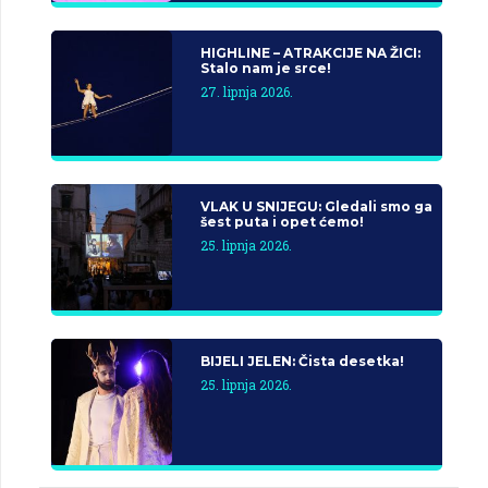
HIGHLINE – ATRAKCIJE NA ŽICI:
Stalo nam je srce!
27. lipnja 2026.
VLAK U SNIJEGU: Gledali smo ga
šest puta i opet ćemo!
25. lipnja 2026.
BIJELI JELEN: Čista desetka!
25. lipnja 2026.