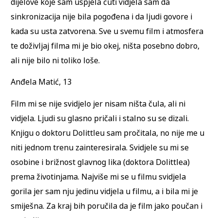
dijelove koje sam uspjela čuti vidjela sam da
sinkronizacija nije bila pogođena i da ljudi govore i
kada su usta zatvorena. Sve u svemu film i atmosfera
te doživljaj filma mi je bio okej, ništa posebno dobro,
ali nije bilo ni toliko loše.
Anđela Matić, 13
Film mi se nije svidjelo jer nisam ništa čula, ali ni
vidjela. Ljudi su glasno pričali i stalno su se dizali.
Knjigu o doktoru Dolittleu sam pročitala, no nije me u
niti jednom trenu zainteresirala. Svidjele su mi se
osobine i brižnost glavnog lika (doktora Dolittlea)
prema životinjama. Najviše mi se u filmu svidjela
gorila jer sam nju jedinu vidjela u filmu, a i bila mi je
smiješna. Za kraj bih poručila da je film jako poučan i