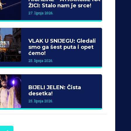
ŽICI: Stalo nam je srce!
27. lipnja 2026.
VLAK U SNIJEGU: Gledali
smo ga šest puta i opet
ćemo!
25. lipnja 2026.
BIJELI JELEN: Čista
desetka!
25. lipnja 2026.