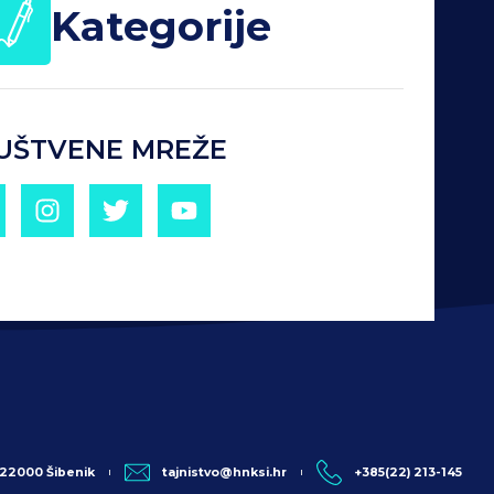
Kategorije
UŠTVENE MREŽE
, 22000 Šibenik
tajnistvo@hnksi.hr
+385(22) 213-145