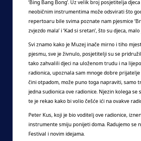
‘Bing Bang Bong’. Uz velik broj posjetitelja dje
neobičnim instrumentima može odsvirati što god
repertoaru bile svima poznate nam pjesmice ‘Brate
zvjezdo mala’ i ‘Kad si sretan’, što su djeca, malo
Svi znamo kako je Muzej inače mirno i tiho mjest
pjesmu, sve je živnulo, posjetitelji su se pridružil
tako zahvalili djeci na uloženom trudu i na lijepoj
radionica, upoznala sam mnoge dobre prijatelje 
čini otpadom, može puno toga napraviti, samo tre
jedna sudionica ove radionice. Njezin kolega se sl
te je rekao kako bi volio češće ići na ovakve radi
Peter Kus, koji je bio voditelj ove radionice, izn
instrumente smiju ponijeti doma. Radujemo se
Festival i novim idejama.