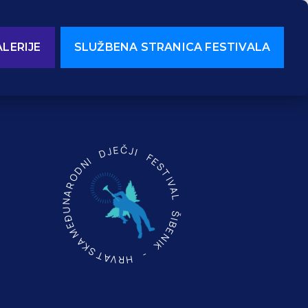
LERIJE
SLUŽBENA STRANICA FESTIVALA
MEĐUNARODNI DJEČJI FESTIVAL ŠIBENIK - HRVATSKA