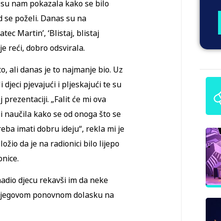
ca su nam pokazala kako se bilo
 se poželi. Danas su na
c Martin’, ‘Blistaj, blistaj
 je reći, dobro odsvirala.
o, ali danas je to najmanje bio. Uz
i djeci pjevajući i pljeskajući te su
 prezentaciji. „Falit će mi ova
i naučila kako se od onoga što se
ba imati dobru ideju“, rekla mi je
ožio da je na radionici bilo lijepo
onice.
enadio djecu rekavši im da neke
 njegovom ponovnom dolasku na