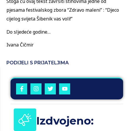
Stoga ću ovaj tekst završiti stihovima jedne od
pjesama festivalskog zbora “Zdravo maleni” : “Djeco
cijelog svijeta Šibenik vas voli!”
Do sljedeće godine…
Ivana Čičmir
PODIJELI S PRIJATELJIMA
Izdvojeno: