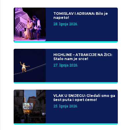
TOMISLAV I ADRIANA: Bilo je
napeto!
28. lipnja 2026.
HIGHLINE – ATRAKCIJE NA ŽICI:
Stalo nam je srce!
27. lipnja 2026.
VLAK U SNIJEGU: Gledali smo ga
šest puta i opet ćemo!
25. lipnja 2026.