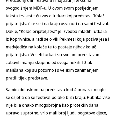
Predzadnji dan festivala i moj zadnji tekst na
ovogodišnjem MDF-u. U ovom svom posljednjem
tekstu izvijestit ću vas o lutkarskoj predstavi “Kolač
prijateljstva” te se i na kraju osvrnuti na sami festival.
Dakle, “Kolač prijateljstva” je izvedba mladih lutkara
iz Koprivnice, a radi se o vili Pekmezi koja poziva ježa i
medvjedića na kolače te to postaje njihov kolač
prijateljstva. Veseli lutkari su svojom predstavom
zabavili manju skupinu od svega nekih 10-ak
mališana koji su pozorno i s velikim zanimanjem
pratili tijek predstave.
Samim dolaskom na predstavu kod 4 bunara, moglo
se osjetiti da se festival polako bliži kraju. Publika više
nije bila onako mnogobrojna kao proteklih dana,
upravo suprotno, vrlo mali broj ljudi, pogotovo djece,