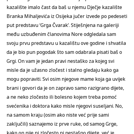
kazalište imalo čast da baš u njemu Dječje kazalište
Branka Mihaljevića iz Osijeka jučer izvede po pedeseti
put predstavu ‘Grga Čvarak’. Stiješnjena na galeriji
među uzbuđenim članovima Nore odgledala sam
svoju prvu predstavu u kazalištu ove godine i shvatila
da je bio pun pogodak što sam odabrala pisati baš o
Grgi. On vam je jedan pravi nestaško za kojeg svi
misle da je užasno zločest i stalno gledaju kako ga
mogu popraviti. Svi osim njegove mame koja ga uvijek
brani i govori da je on zapravo samo razigrano dijete,
a ne neko zločesto ili bolesno kojem treba pomoć
svećenika i doktora kako misle njegovi suseljani. No,
na samom kraju (osim ako niste već prije sami
zaključili) saznajemo iz prve ruke, od samog Grge,
kako on nije ni zločesto ni nestašno dijete, već je