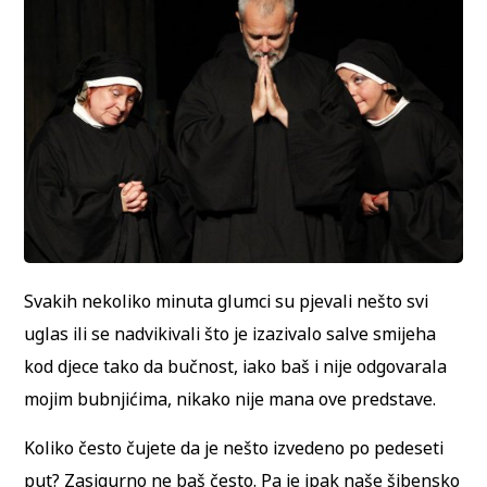
Svakih nekoliko minuta glumci su pjevali nešto svi
uglas ili se nadvikivali što je izazivalo salve smijeha
kod djece tako da bučnost, iako baš i nije odgovarala
mojim bubnjićima, nikako nije mana ove predstave.
Koliko često čujete da je nešto izvedeno po pedeseti
put? Zasigurno ne baš često. Pa je ipak naše šibensko