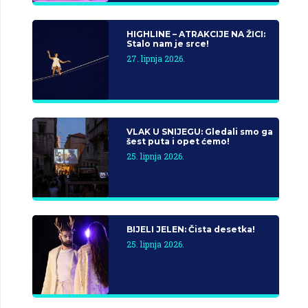
HIGHLINE – ATRAKCIJE NA ŽICI:
Stalo nam je srce!
27. lipnja 2026.
VLAK U SNIJEGU: Gledali smo ga
šest puta i opet ćemo!
25. lipnja 2026.
BIJELI JELEN: Čista desetka!
25. lipnja 2026.