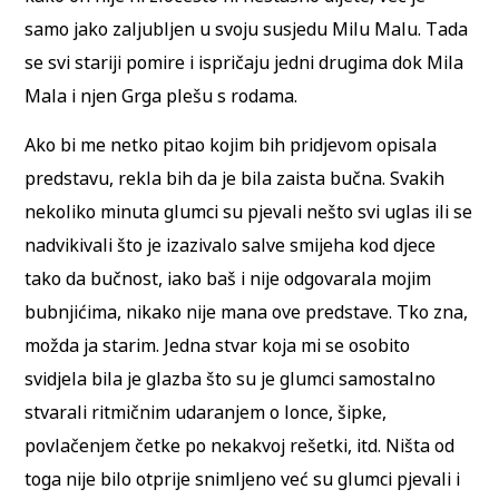
samo jako zaljubljen u svoju susjedu Milu Malu. Tada
se svi stariji pomire i ispričaju jedni drugima dok Mila
Mala i njen Grga plešu s rodama.
Ako bi me netko pitao kojim bih pridjevom opisala
predstavu, rekla bih da je bila zaista bučna. Svakih
nekoliko minuta glumci su pjevali nešto svi uglas ili se
nadvikivali što je izazivalo salve smijeha kod djece
tako da bučnost, iako baš i nije odgovarala mojim
bubnjićima, nikako nije mana ove predstave. Tko zna,
možda ja starim. Jedna stvar koja mi se osobito
svidjela bila je glazba što su je glumci samostalno
stvarali ritmičnim udaranjem o lonce, šipke,
povlačenjem četke po nekakvoj rešetki, itd. Ništa od
toga nije bilo otprije snimljeno već su glumci pjevali i