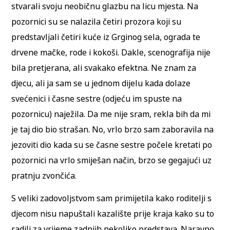
stvarali svoju neobičnu glazbu na licu mjesta. Na
pozornici su se nalazila četiri prozora koji su
predstavljali četiri kuće iz Grginog sela, ograda te
drvene mačke, rode i kokoši. Dakle, scenografija nije
bila pretjerana, ali svakako efektna. Ne znam za
djecu, ali ja sam se u jednom dijelu kada dolaze
svećenici i časne sestre (odjeću im spuste na
pozornicu) naježila. Da me nije sram, rekla bih da mi
je taj dio bio strašan. No, vrlo brzo sam zaboravila na
jezoviti dio kada su se časne sestre počele kretati po
pozornici na vrlo smiješan način, brzo se gegajući uz
pratnju zvončića.
S veliki zadovoljstvom sam primijetila kako roditelji s
djecom nisu napuštali kazalište prije kraja kako su to
radili za vrijeme zadnjih nekoliko predstava. Naravno,