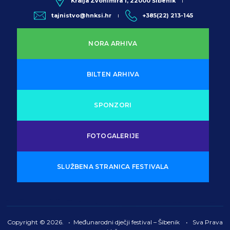
Kralja Zvonimira 1, 22000 Šibenik
tajnistvo@hnksi.hr
+385(22) 213-145
NORA ARHIVA
BILTEN ARHIVA
SPONZORI
FOTOGALERIJE
SLUŽBENA STRANICA FESTIVALA
Copyright © 2026. • Međunarodni dječji festival – Šibenik • Sva Prava