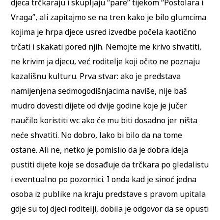
djeca trčkaraju i skupljaju “pare” tijekom “Postolara i
Vraga”, ali zapitajmo se na tren kako je bilo glumcima
kojima je hrpa djece usred izvedbe počela kaotično
trčati i skakati pored njih. Nemojte me krivo shvatiti,
ne krivim ja djecu, već roditelje koji očito ne poznaju
kazališnu kulturu. Prva stvar: ako je predstava
namijenjena sedmogodišnjacima naviše, nije baš
mudro dovesti dijete od dvije godine koje je jučer
naučilo koristiti wc ako će mu biti dosadno jer ništa
neće shvatiti. No dobro, lako bi bilo da na tome
ostane. Ali ne, netko je pomislio da je dobra ideja
pustiti dijete koje se dosađuje da trčkara po gledalistu
i eventualno po pozornici. I onda kad je sinoć jedna
osoba iz publike na kraju predstave s pravom upitala
gdje su toj djeci roditelji, dobila je odgovor da se opusti