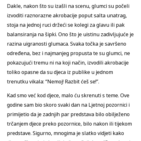
Dakle, nakon što su izašli na scenu, glumci su počeli
izvoditi raznorazne akrobacije poput salta unatrag,
stoja na jednoj ruci držeći se kolegi za glavu ili pak
balansiranja na šipki. Ono što je uistinu zadivljujuće je
razina uigranosti glumaca. Svaka točka je savršeno
određena, bez i najmanjeg propusta te su glumci, ne
pokazujući tremu ni na koji način, izvodili akrobacije
toliko opasne da su djeca iz publike u jednom
trenutku vikala: “Nemoj! Razbit ćeš se!”.
Kad smo već kod djece, malo ću skrenuti s teme. Ove
godine sam bio skoro svaki dan na Ljetnoj pozornici i
primijetio da je zadnjih par predstava bilo obilježeno
trčanjem djece preko pozornice, bilo nakon ili tijekom
predstave. Sigurno, mnogima je slatko vidjeti kako