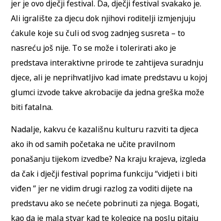
jer je ovo dječji festival. Da, dječji festival svakako je.
Ali igralište za djecu dok njihovi roditelji izmjenjuju
ćakule koje su čuli od svog zadnjeg susreta – to
nasreću još nije. To se može i tolerirati ako je
predstava interaktivne prirode te zahtijeva suradnju
djece, ali je neprihvatljivo kad imate predstavu u kojoj
glumci izvode takve akrobacije da jedna greška može
biti fatalna.
Nadalje, kakvu će kazališnu kulturu razviti ta djeca
ako ih od samih početaka ne učite pravilnom
ponašanju tijekom izvedbe? Na kraju krajeva, izgleda
da čak i dječji festival poprima funkciju “vidjeti i biti
viđen ” jer ne vidim drugi razlog za voditi dijete na
predstavu ako se nećete pobrinuti za njega. Bogati,
kao da je mala stvar kad te kolegice na poslu pitaju