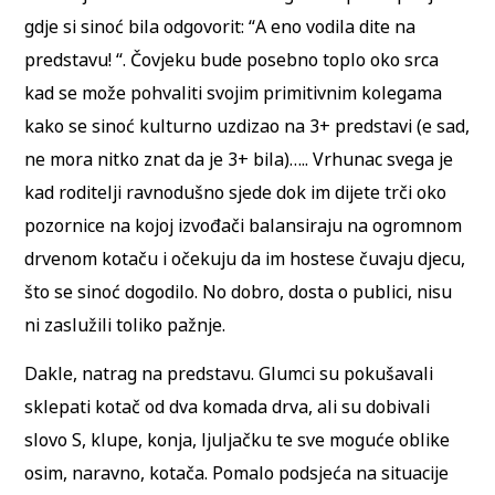
gdje si sinoć bila odgovorit: “A eno vodila dite na
predstavu! “. Čovjeku bude posebno toplo oko srca
kad se može pohvaliti svojim primitivnim kolegama
kako se sinoć kulturno uzdizao na 3+ predstavi (e sad,
ne mora nitko znat da je 3+ bila)….. Vrhunac svega je
kad roditelji ravnodušno sjede dok im dijete trči oko
pozornice na kojoj izvođači balansiraju na ogromnom
drvenom kotaču i očekuju da im hostese čuvaju djecu,
što se sinoć dogodilo. No dobro, dosta o publici, nisu
ni zaslužili toliko pažnje.
Dakle, natrag na predstavu. Glumci su pokušavali
sklepati kotač od dva komada drva, ali su dobivali
slovo S, klupe, konja, ljuljačku te sve moguće oblike
osim, naravno, kotača. Pomalo podsjeća na situacije