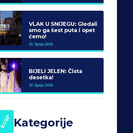
VLAK U SNIJEGU: Gledali
smo ga šest puta i opet
ćemo!
25. lipnja 2026.
BIJELI JELEN: Čista
desetka!
25. lipnja 2026.
Kategorije