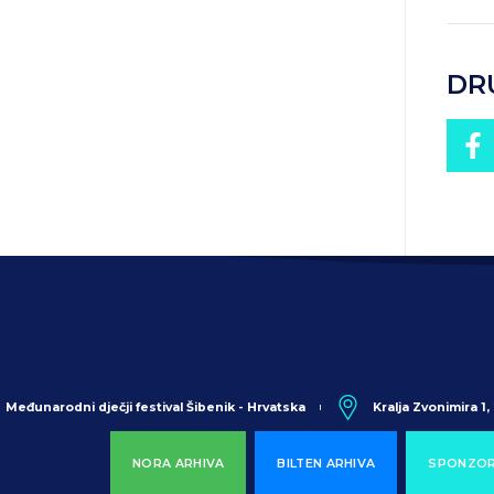
DR
Međunarodni dječji festival Šibenik - Hrvatska
Kralja Zvonimira 1
NORA ARHIVA
BILTEN ARHIVA
SPONZOR