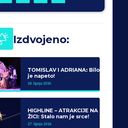
Izdvojeno:
TOMISLAV I ADRIANA: Bilo
je napeto!
28. lipnja 2026.
HIGHLINE – ATRAKCIJE NA
ŽICI: Stalo nam je srce!
27. lipnja 2026.