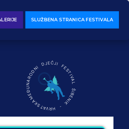
LERIJE
SLUŽBENA STRANICA FESTIVALA
MEĐUNARODNI DJEČJI FESTIVAL ŠIBENIK - HRVATSKA