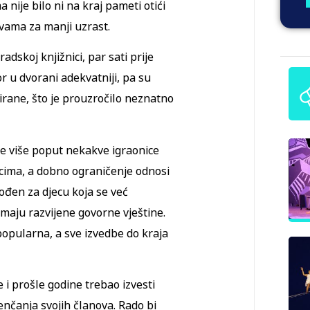
 nije bilo ni na kraj pameti otići
avama za manji uzrast.
adskoj knjižnici, par sati prije
or u dvorani adekvatniji, pa su
sirane, što je prouzročilo neznatno
 je više poput nekakve igraonice
lincima, a dobno ograničenje odnosi
ođen za djecu koja se već
emaju razvijene govorne vještine.
popularna, a sve izvedbe do kraja
i prošle godine trebao izvesti
enčanja svojih članova. Rado bi