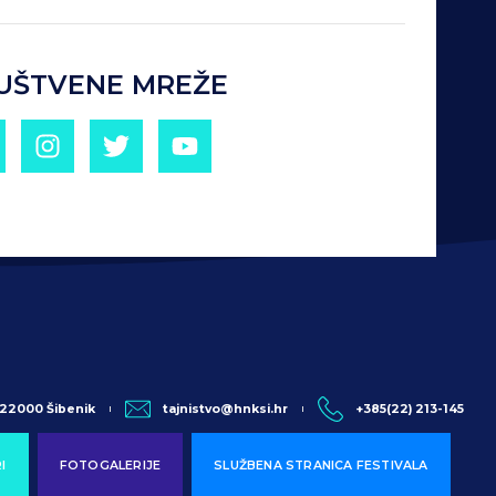
UŠTVENE MREŽE
, 22000 Šibenik
tajnistvo@hnksi.hr
+385(22) 213-145
I
FOTOGALERIJE
SLUŽBENA STRANICA FESTIVALA