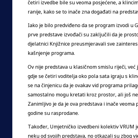
četiri izvedbe bile su veoma posjećene, a klincima
ranije, kako se to inače zna događati na predst
Iako je bilo predviđeno da se program izvodi u Gr
prve predstave izvođači su zaključili da je prost
djelatnici Knjižnice preusmjeravali sve zaintere
kašnjenje programa.
Ov nije predstava u klasičnom smislu riječi, već
gdje se četiri voditelja oko pola sata igraju s k
se na činjenicu da je ovakav vid programa prilag
samostalno mogu kretati kroz prostor, ali još n
Zanimljivo je da je ova predstava i inače veoma 
godine su rasprodane.
Također, Umjetničko izvedbeni kolektiv VRUM je 
neku od svojih predstava, no otkazali su zbog vj