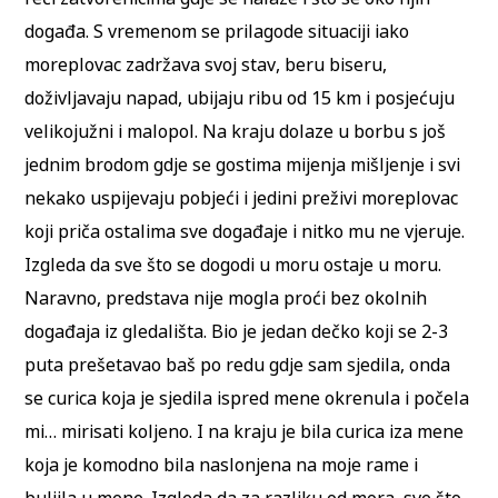
događa. S vremenom se prilagode situaciji iako
moreplovac zadržava svoj stav, beru biseru,
doživljavaju napad, ubijaju ribu od 15 km i posjećuju
velikojužni i malopol. Na kraju dolaze u borbu s još
jednim brodom gdje se gostima mijenja mišljenje i svi
nekako uspijevaju pobjeći i jedini preživi moreplovac
koji priča ostalima sve događaje i nitko mu ne vjeruje.
Izgleda da sve što se dogodi u moru ostaje u moru.
Naravno, predstava nije mogla proći bez okolnih
događaja iz gledališta. Bio je jedan dečko koji se 2-3
puta prešetavao baš po redu gdje sam sjedila, onda
se curica koja je sjedila ispred mene okrenula i počela
mi… mirisati koljeno. I na kraju je bila curica iza mene
koja je komodno bila naslonjena na moje rame i