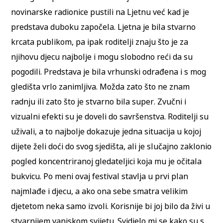
novinarske radionice pustili na Ljetnu već kad je
predstava duboku započela. Ljetna je bila stvarno
krcata publikom, pa ipak roditelji znaju što je za
njihovu djecu najbolje i mogu slobodno reći da su
pogodili. Predstava je bila vrhunski odrađena i s mog
gledišta vrlo zanimljiva. Možda zato što ne znam
radnju ili zato što je stvarno bila super. Zvučni i
vizualni efekti su je doveli do savršenstva. Roditelji su
uživali, a to najbolje dokazuje jedna situacija u kojoj
dijete želi doći do svog sjedišta, ali je slučajno zaklonio
pogled koncentriranoj gledateljici koja mu je očitala
bukvicu. Po meni ovaj festival stavlja u prvi plan
najmlađe i djecu, a ako ona sebe smatra velikim
djetetom neka samo izvoli. Korisnije bi joj bilo da živi u
stvarnijem vanjskom svijetu. Svidjelo mi se kako su s