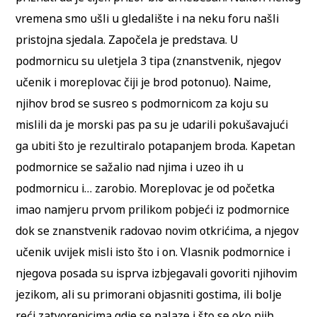
vremena smo ušli u gledalište i na neku foru našli
pristojna sjedala. Započela je predstava. U
podmornicu su uletjela 3 tipa (znanstvenik, njegov
učenik i moreplovac čiji je brod potonuo). Naime,
njihov brod se susreo s podmornicom za koju su
mislili da je morski pas pa su je udarili pokušavajući
ga ubiti što je rezultiralo potapanjem broda. Kapetan
podmornice se sažalio nad njima i uzeo ih u
podmornicu i… zarobio. Moreplovac je od početka
imao namjeru prvom prilikom pobjeći iz podmornice
dok se znanstvenik radovao novim otkrićima, a njegov
učenik uvijek misli isto što i on. Vlasnik podmornice i
njegova posada su isprva izbjegavali govoriti njihovim
jezikom, ali su primorani objasniti gostima, ili bolje
reći zatvorenicima gdje se nalaze i što se oko njih