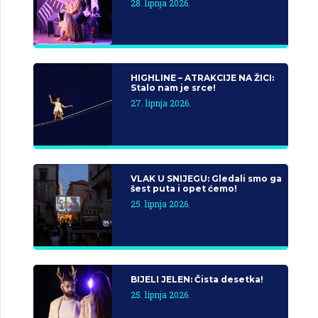
28. lipnja 2026.
HIGHLINE – ATRAKCIJE NA ŽICI:
Stalo nam je srce!
27. lipnja 2026.
VLAK U SNIJEGU: Gledali smo ga
šest puta i opet ćemo!
25. lipnja 2026.
BIJELI JELEN: Čista desetka!
25. lipnja 2026.