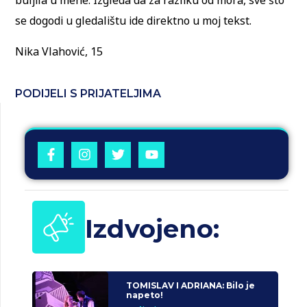
buljila u mene. Izgleda da za razliku od mora, sve što
se dogodi u gledalištu ide direktno u moj tekst.
Nika Vlahović, 15
PODIJELI S PRIJATELJIMA
Izdvojeno:
TOMISLAV I ADRIANA: Bilo je
napeto!