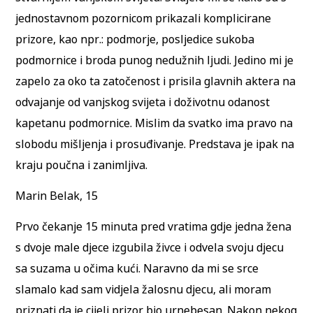
jednostavnom pozornicom prikazali komplicirane
prizore, kao npr.: podmorje, posljedice sukoba
podmornice i broda punog nedužnih ljudi. Jedino mi je
zapelo za oko ta zatočenost i prisila glavnih aktera na
odvajanje od vanjskog svijeta i doživotnu odanost
kapetanu podmornice. Mislim da svatko ima pravo na
slobodu mišljenja i prosuđivanje. Predstava je ipak na
kraju poučna i zanimljiva.
Marin Belak, 15
Prvo čekanje 15 minuta pred vratima gdje jedna žena
s dvoje male djece izgubila živce i odvela svoju djecu
sa suzama u očima kući. Naravno da mi se srce
slamalo kad sam vidjela žalosnu djecu, ali moram
priznati da je cijeli prizor bio urnebesan. Nakon nekog