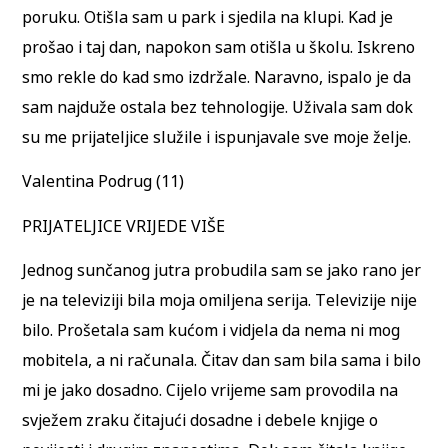
poruku. Otišla sam u park i sjedila na klupi. Kad je
prošao i taj dan, napokon sam otišla u školu. Iskreno
smo rekle do kad smo izdržale. Naravno, ispalo je da
sam najduže ostala bez tehnologije. Uživala sam dok
su me prijateljice služile i ispunjavale sve moje želje.
Valentina Podrug (11)
PRIJATELJICE VRIJEDE VIŠE
Jednog sunčanog jutra probudila sam se jako rano jer
je na televiziji bila moja omiljena serija. Televizije nije
bilo. Prošetala sam kućom i vidjela da nema ni mog
mobitela, a ni računala. Čitav dan sam bila sama i bilo
mi je jako dosadno. Cijelo vrijeme sam provodila na
svježem zraku čitajući dosadne i debele knjige o