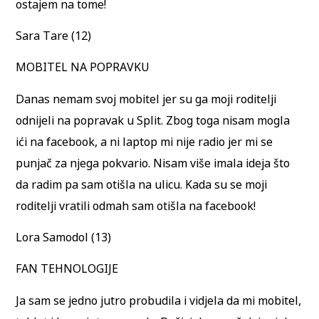
ostajem na tome!
Sara Tare (12)
MOBITEL NA POPRAVKU
Danas nemam svoj mobitel jer su ga moji roditelji
odnijeli na popravak u Split. Zbog toga nisam mogla
ići na facebook, a ni laptop mi nije radio jer mi se
punjač za njega pokvario. Nisam više imala ideja što
da radim pa sam otišla na ulicu. Kada su se moji
roditelji vratili odmah sam otišla na facebook!
Lora Samodol (13)
FAN TEHNOLOGIJE
Ja sam se jedno jutro probudila i vidjela da mi mobitel,