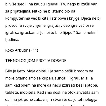
bi više sjedili na kauču i gledali TV, nego bi izašli vani
sa prijateljima. Nitko ne bi stalno bio na
kompjuterima već bi čitali stripove i knjige. Djeca ne bi
provodila svoje vrijeme igrajući video igre već bi se
igrali sa igračkama. Jel’ bi to bilo lijepo ? Samo nekim
ljudima.
Roko Arbutina (11)
TEHNOLOGIJOM PROTIV DOSADE
Bilo je ljeto. Moja obitelj i ja samo otišli brodom na
more. Stalno smo se kupali, sunčali i igrali. Mislila
sam kad odem na more da neću izdržati bez laptopa,
tableta, mobitela. Kad smo došli na otok shvatila sam
da ima još puno zabavnijih stvari te da je tehnologija