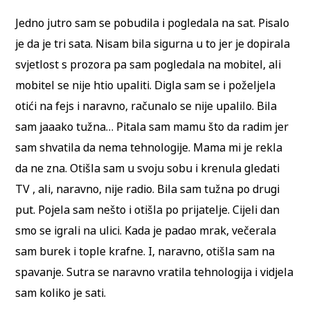
Jedno jutro sam se pobudila i pogledala na sat. Pisalo
je da je tri sata. Nisam bila sigurna u to jer je dopirala
svjetlost s prozora pa sam pogledala na mobitel, ali
mobitel se nije htio upaliti. Digla sam se i poželjela
otići na fejs i naravno, računalo se nije upalilo. Bila
sam jaaako tužna… Pitala sam mamu što da radim jer
sam shvatila da nema tehnologije. Mama mi je rekla
da ne zna. Otišla sam u svoju sobu i krenula gledati
TV , ali, naravno, nije radio. Bila sam tužna po drugi
put. Pojela sam nešto i otišla po prijatelje. Cijeli dan
smo se igrali na ulici. Kada je padao mrak, večerala
sam burek i tople krafne. I, naravno, otišla sam na
spavanje. Sutra se naravno vratila tehnologija i vidjela
sam koliko je sati.