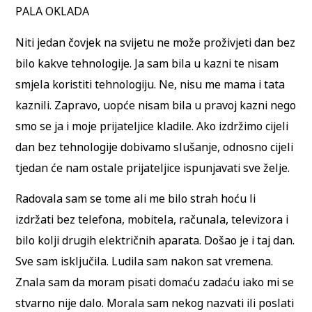
PALA OKLADA
Niti jedan čovjek na svijetu ne može proživjeti dan bez
bilo kakve tehnologije. Ja sam bila u kazni te nisam
smjela koristiti tehnologiju. Ne, nisu me mama i tata
kaznili. Zapravo, uopće nisam bila u pravoj kazni nego
smo se ja i moje prijateljice kladile. Ako izdržimo cijeli
dan bez tehnologije dobivamo slušanje, odnosno cijeli
tjedan će nam ostale prijateljice ispunjavati sve želje.
Radovala sam se tome ali me bilo strah hoću li
izdržati bez telefona, mobitela, računala, televizora i
bilo kolji drugih električnih aparata. Došao je i taj dan.
Sve sam isključila. Ludila sam nakon sat vremena.
Znala sam da moram pisati domaću zadaću iako mi se
stvarno nije dalo. Morala sam nekog nazvati ili poslati