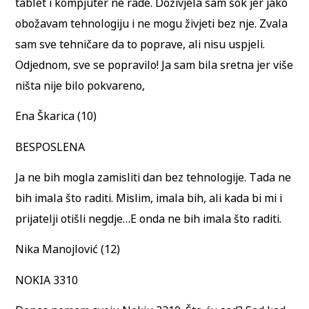
tablet i kompjuter ne rade. Doživjela sam šok jer jako
obožavam tehnologiju i ne mogu živjeti bez nje. Zvala
sam sve tehničare da to poprave, ali nisu uspjeli.
Odjednom, sve se popravilo! Ja sam bila sretna jer više
ništa nije bilo pokvareno,
Ena Škarica (10)
BESPOSLENA
Ja ne bih mogla zamisliti dan bez tehnologije. Tada ne
bih imala što raditi. Mislim, imala bih, ali kada bi mi i
prijatelji otišli negdje…E onda ne bih imala što raditi.
Nika Manojlović (12)
NOKIA 3310