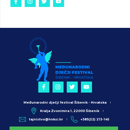
Međunarodni dječji festival Šibenik - Hrvatska
Kralja Zvonimira 1, 22000 Šibenik
tajnistvo@hnksi.hr
+385(22) 213-145