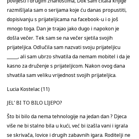
povijesti i drugim znanostima, Dok sam čitala knjige
razmišljala sam o serijama koje ću danas propustiti,
dopisivanju s prijateljicama na facebook-u i o još
mnogo toga. Dan je trajao jako dugo i napokon je
došla večer. Tek sam se na večer sjetila svojih
prijateljica. Odlučila sam nazvati svoju prijateljicu
_____, ali sam ubrzo shvatila da nemam mobitel i da je
kasno za druženje s prijateljicom. Nakon ovog dana
shvatila sam veliku vrijednost svojih prijateljica.
Lucia Kostelac (11)
JEL’ BI TO BILO LIJEPO?
Što bi bilo da nema tehnologije na jedan dan ? Djeca
više ne bi stalno bila u kući, već bi izašla vani i igrala
se skrivača, lovice i drugih zabavnih igara. Roditelji ne