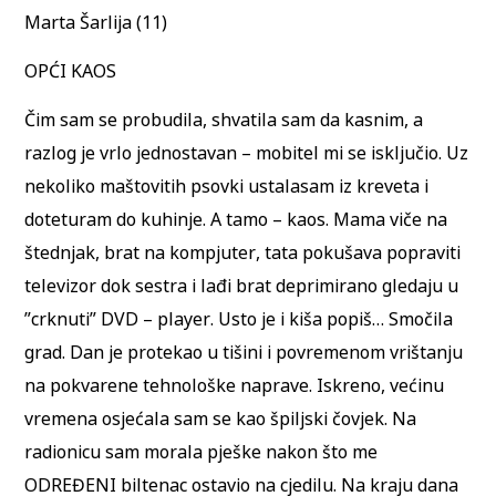
Marta Šarlija (11)
OPĆI KAOS
Čim sam se probudila, shvatila sam da kasnim, a
razlog je vrlo jednostavan – mobitel mi se isključio. Uz
nekoliko maštovitih psovki ustalasam iz kreveta i
doteturam do kuhinje. A tamo – kaos. Mama viče na
štednjak, brat na kompjuter, tata pokušava popraviti
televizor dok sestra i lađi brat deprimirano gledaju u
”crknuti” DVD – player. Usto je i kiša popiš… Smočila
grad. Dan je protekao u tišini i povremenom vrištanju
na pokvarene tehnološke naprave. Iskreno, većinu
vremena osjećala sam se kao špiljski čovjek. Na
radionicu sam morala pješke nakon što me
ODREĐENI biltenac ostavio na cjedilu. Na kraju dana