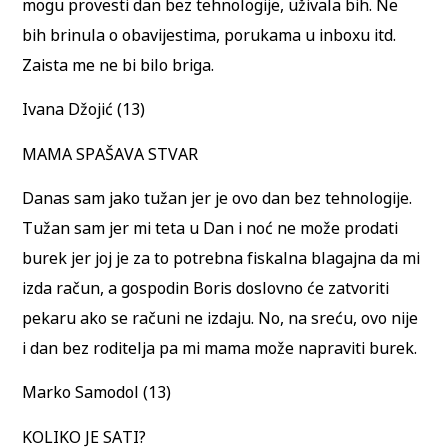
mogu provesti dan bez tehnologije, uživala bih. Ne
bih brinula o obavijestima, porukama u inboxu itd.
Zaista me ne bi bilo briga.
Ivana Džojić (13)
MAMA SPAŠAVA STVAR
Danas sam jako tužan jer je ovo dan bez tehnologije.
Tužan sam jer mi teta u Dan i noć ne može prodati
burek jer joj je za to potrebna fiskalna blagajna da mi
izda račun, a gospodin Boris doslovno će zatvoriti
pekaru ako se računi ne izdaju. No, na sreću, ovo nije
i dan bez roditelja pa mi mama može napraviti burek.
Marko Samodol (13)
KOLIKO JE SATI?