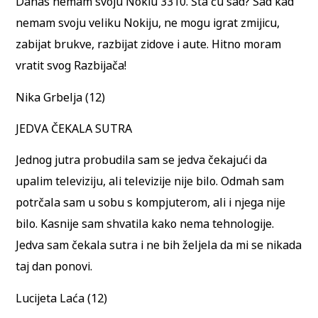
Danas nemam svoju Nokiu 3310. Šta ću sad? Sad kad
nemam svoju veliku Nokiju, ne mogu igrat zmijicu,
zabijat brukve, razbijat zidove i aute. Hitno moram
vratit svog Razbijača!
Nika Grbelja (12)
JEDVA ČEKALA SUTRA
Jednog jutra probudila sam se jedva čekajući da
upalim televiziju, ali televizije nije bilo. Odmah sam
potrčala sam u sobu s kompjuterom, ali i njega nije
bilo. Kasnije sam shvatila kako nema tehnologije.
Jedva sam čekala sutra i ne bih željela da mi se nikada
taj dan ponovi.
Lucijeta Laća (12)