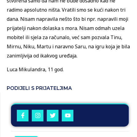
stvorena samo da nam ne bude dosadno kad ne
radimo apsolutno ništa. Vratili smo se kući nakon tri
dana. Nisam napravila nešto što bi npr. napravili moji
prijatelji nakon dolaska s mora. Nisam odmah uzela
mobitel ili sjela za računalo, već sam pozvala Tinu,
Mirnu, Niku, Martu i naravno Saru, na igru koja je bila
zanimljivija od ikakvog uređaja.
Luca Mikulandra, 11 god.
PODIJELI S PRIJATELJIMA