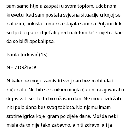
sam samo htjela zaspati u svom toplom, udobnom
krevetu, kad sam postala svjesna situacije u kojoj se
nalazim, pokisla i umorna stajala sam na Poljani dok
su ljudi u panici bježali pred naletom kiše i vjetra kao
da se bliži apokalipsa.
Paula Jurković (15)
NEIZDRŽIVO!
Nikako ne mogu zamisliti svoj dan bez mobitela i
računala. Ne bih se s nikim mogla čuti ni razgovarati i
dopisivati se. To bi bio užasan dan. Ne mogu izdržati
niti pola dana bez svog tableta. Na njemu imam
stotine igrica koje igram po cijele dane. Možda neki
misle da to nije tako zabavno, a niti zdravo, ali ja