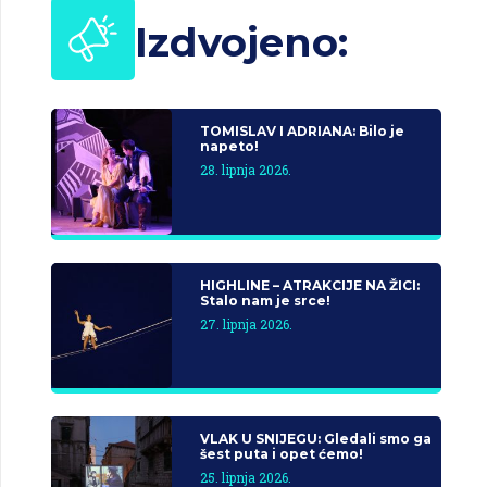
Izdvojeno:
TOMISLAV I ADRIANA: Bilo je
napeto!
28. lipnja 2026.
HIGHLINE – ATRAKCIJE NA ŽICI:
Stalo nam je srce!
27. lipnja 2026.
VLAK U SNIJEGU: Gledali smo ga
šest puta i opet ćemo!
25. lipnja 2026.