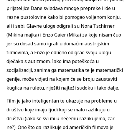
prijateljice Dane svladava mnoge prepreke i ide u
razne pustolovine kako bi pomogao voljenom konju,
ali i sebi. Glavne uloge odigrali su Nora Tschirner
(Mikina majka) i Enzo Gaier (Mika) za koje nisam čuo
jer su dosad samo igrali u domaćim austrijskim
filmovima, a Enzo je odlično odigrao svoju ulogu
dječaka s autizmom. Iako ima poteškoća u
socijalizaciji, zanima ga matematika te je matematički
genije, može vidjeti na kojem će se broju zaustaviti
kuglica na ruletu, riješiti najteži sudoku i tako dalje.
Film je jako inteligentan te ukazuje na probleme u
društvu koje imaju ljudi koji se malo razlikuju u
društvu (iako se svi mi u nečemu razlikujemo, zar
ne?). Ono što ga razlikuje od američkih filmova je