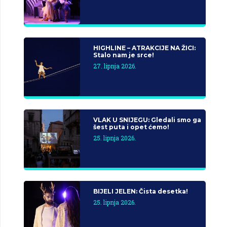
HIGHLINE – ATRAKCIJE NA ŽICI:
Stalo nam je srce!
27. lipnja 2026.
VLAK U SNIJEGU: Gledali smo ga
šest puta i opet ćemo!
25. lipnja 2026.
BIJELI JELEN: Čista desetka!
25. lipnja 2026.