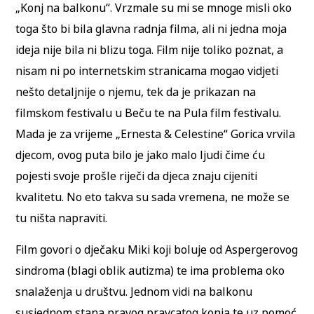
„Konj na balkonu“. Vrzmale su mi se mnoge misli oko
toga što bi bila glavna radnja filma, ali ni jedna moja
ideja nije bila ni blizu toga. Film nije toliko poznat, a
nisam ni po internetskim stranicama mogao vidjeti
nešto detaljnije o njemu, tek da je prikazan na
filmskom festivalu u Beču te na Pula film festivalu.
Mada je za vrijeme „Ernesta & Celestine“ Gorica vrvila
djecom, ovog puta bilo je jako malo ljudi čime ću
pojesti svoje prošle riječi da djeca znaju cijeniti
kvalitetu. No eto takva su sada vremena, ne može se
tu ništa napraviti.
Film govori o dječaku Miki koji boluje od Aspergerovog
sindroma (blagi oblik autizma) te ima problema oko
snalaženja u društvu. Jednom vidi na balkonu
susjednom stana pravog pravcatog konja te uz pomoć