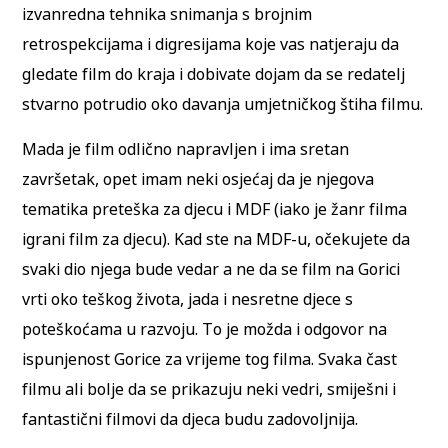
izvanredna tehnika snimanja s brojnim
retrospekcijama i digresijama koje vas natjeraju da
gledate film do kraja i dobivate dojam da se redatelj
stvarno potrudio oko davanja umjetničkog štiha filmu.
Mada je film odlično napravljen i ima sretan
završetak, opet imam neki osjećaj da je njegova
tematika preteška za djecu i MDF (iako je žanr filma
igrani film za djecu). Kad ste na MDF-u, očekujete da
svaki dio njega bude vedar a ne da se film na Gorici
vrti oko teškog života, jada i nesretne djece s
poteškoćama u razvoju. To je možda i odgovor na
ispunjenost Gorice za vrijeme tog filma. Svaka čast
filmu ali bolje da se prikazuju neki vedri, smiješni i
fantastični filmovi da djeca budu zadovoljnija.